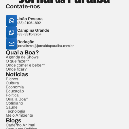
Contate-nos
João Pessoa
(83) 2106.1892
Campina Grande
(83) 3315-3204
Redação
jornalismo@jornaldaparaiba.com.br
Qual a Boa?
Agenda de Shows
O que fazer?
Onde comer e beber?
Onde ficar?
Notícias
Bichos
Cultura
Economia
Educação
Política
Qual a Boa?
Cotidiano
Saúde
Tecnologia
Meio Ambiente
Blogs
Caderno Animal