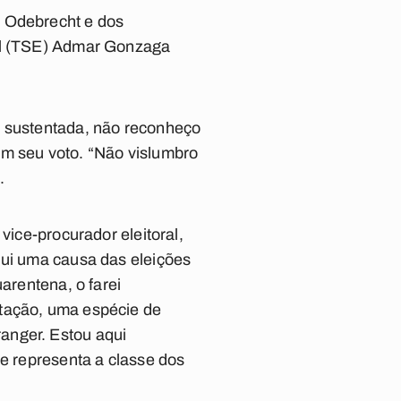
a Odebrecht e dos
ral (TSE) Admar Gonzaga
e sustentada, não reconheço
em seu voto. “Não vislumbro
.
vice-procurador eleitoral,
qui uma causa das eleições
arentena, o farei
stação, uma espécie de
anger. Estou aqui
ue representa a classe dos