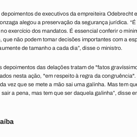
os depoimentos de executivos da empreiteira Odebrecht 
nzaga alegou a preservação da segurança jurídica. “É 
a no exercício dos mandatos. É essencial conferir o míni
co, que não podem tomar decisões importantes com a e
umente de tamanho a cada dia”, disse o ministro.
 depoimentos das delações tratam de "fatos gravíssi
dos nesta ação, "em respeito à regra da congruência". 
ada vez que se mete a mão sai uma galinha. Mas tem que 
de sair a pena, mas tem que ser daquela galinha”, disse em
raíba