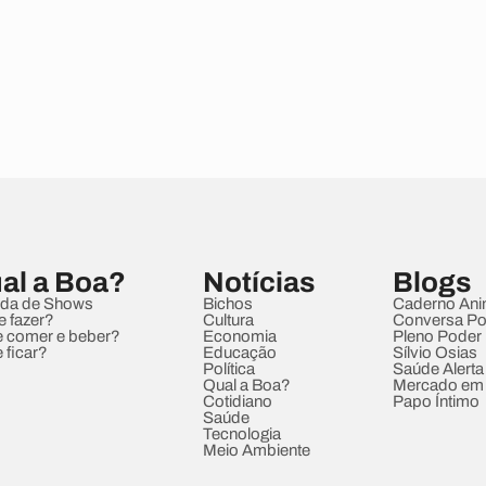
al a Boa?
Notícias
Blogs
da de Shows
Bichos
Caderno Ani
e fazer?
Cultura
Conversa Pol
 comer e beber?
Economia
Pleno Poder
 ficar?
Educação
Sílvio Osias
Política
Saúde Alerta
Qual a Boa?
Mercado em
Cotidiano
Papo Íntimo
Saúde
Tecnologia
Meio Ambiente