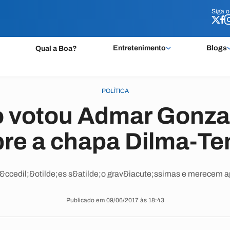
Siga 
Siga 
Entretenimento
Blogs
Qual a Boa?
POLÍTICA
o votou Admar Gonza
re a chapa Dilma-T
&ccedil;&otilde;es s&atilde;o grav&iacute;ssimas e merecem a
Publicado em 09/06/2017 às 18:43