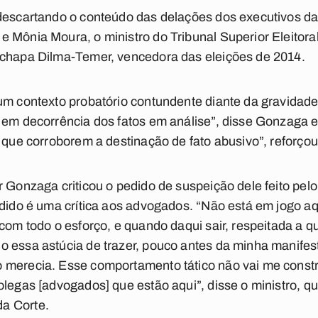
 descartando o conteúdo das delações dos executivos d
e Mônia Moura, o ministro do Tribunal Superior Eleito
 chapa Dilma-Temer, vencedora das eleições de 2014.
 um contexto probatório contundente diante da gravidad
 em decorrência dos fatos em análise”, disse Gonzaga 
s que corroborem a destinação de fato abusivo”, reforçou
 Gonzaga criticou o pedido de suspeição dele feito pelo 
edido é uma crítica aos advogados. “Não está em jogo a
com todo o esforço, e quando daqui sair, respeitada a qu
o essa astúcia de trazer, pouco antes da minha manife
 merecia. Esse comportamento tático não vai me constr
olegas [advogados] que estão aqui”, disse o ministro, q
a Corte.