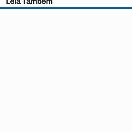
Leia Também