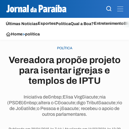
Esportes
Entretenimento
Bl
Últimas Notícias
Política
Qual a Boa?
Home
>
política
POLÍTICA
Vereadora propõe projeto
para isentar igrejas e
templos de IPTU
Iniciativa de&nbsp;Elisa Virg&iacute;nia
(PSDB)&nbsp;altera o C&oacute;digo Tribut&aacute;rio
de Jo&atilde;o Pessoa e j&aacute; recebeu o apoio de
outros parlamentares.