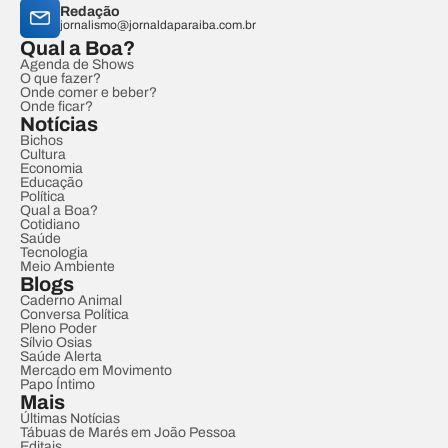
Redação
jornalismo@jornaldaparaiba.com.br
Qual a Boa?
Agenda de Shows
O que fazer?
Onde comer e beber?
Onde ficar?
Notícias
Bichos
Cultura
Economia
Educação
Política
Qual a Boa?
Cotidiano
Saúde
Tecnologia
Meio Ambiente
Blogs
Caderno Animal
Conversa Política
Pleno Poder
Sílvio Osias
Saúde Alerta
Mercado em Movimento
Papo Íntimo
Mais
Últimas Notícias
Tábuas de Marés em João Pessoa
Editais