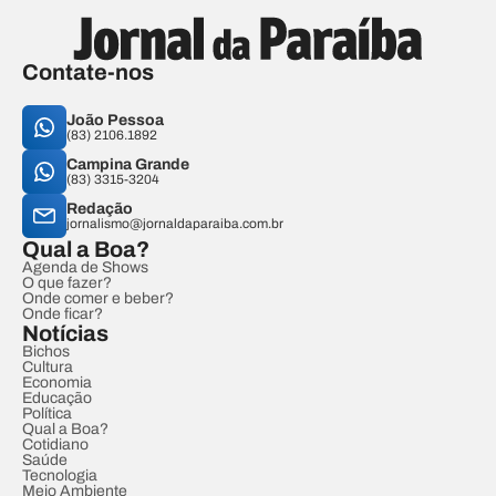
Contate-nos
João Pessoa
(83) 2106.1892
Campina Grande
(83) 3315-3204
Redação
jornalismo@jornaldaparaiba.com.br
Qual a Boa?
Agenda de Shows
O que fazer?
Onde comer e beber?
Onde ficar?
Notícias
Bichos
Cultura
Economia
Educação
Política
Qual a Boa?
Cotidiano
Saúde
Tecnologia
Meio Ambiente