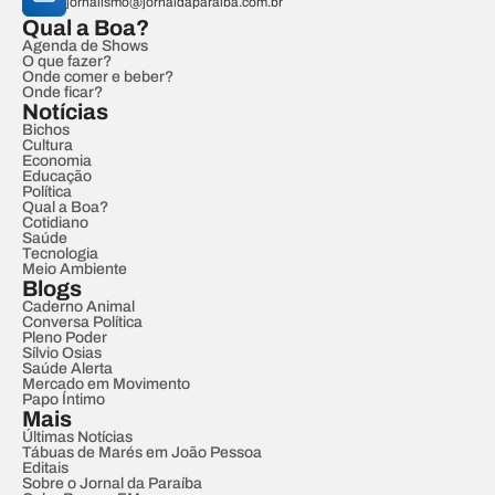
jornalismo@jornaldaparaiba.com.br
Qual a Boa?
Agenda de Shows
O que fazer?
Onde comer e beber?
Onde ficar?
Notícias
Bichos
Cultura
Economia
Educação
Política
Qual a Boa?
Cotidiano
Saúde
Tecnologia
Meio Ambiente
Blogs
Caderno Animal
Conversa Política
Pleno Poder
Sílvio Osias
Saúde Alerta
Mercado em Movimento
Papo Íntimo
Mais
Últimas Notícias
Tábuas de Marés em João Pessoa
Editais
Sobre o Jornal da Paraíba