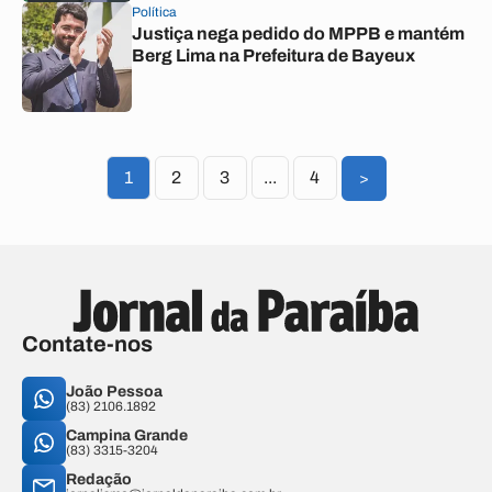
Política
Justiça nega pedido do MPPB e mantém
Berg Lima na Prefeitura de Bayeux
1
2
3
...
4
>
Contate-nos
João Pessoa
(83) 2106.1892
Campina Grande
(83) 3315-3204
Redação