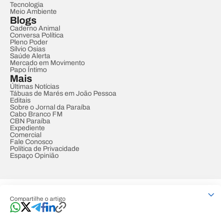
Tecnologia
Meio Ambiente
Blogs
Caderno Animal
Conversa Política
Pleno Poder
Sílvio Osias
Saúde Alerta
Mercado em Movimento
Papo Íntimo
Mais
Últimas Notícias
Tábuas de Marés em João Pessoa
Editais
Sobre o Jornal da Paraíba
Cabo Branco FM
CBN Paraíba
Expediente
Comercial
Fale Conosco
Política de Privacidade
Espaço Opinião
© REDE PARAÍBA DE COMUNICAÇÃO
Compartilhe o artigo
Developed by
Designed by