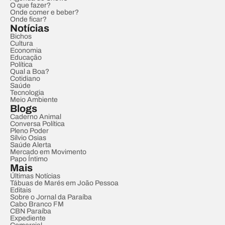
O que fazer?
Onde comer e beber?
Onde ficar?
Notícias
Bichos
Cultura
Economia
Educação
Política
Qual a Boa?
Cotidiano
Saúde
Tecnologia
Meio Ambiente
Blogs
Caderno Animal
Conversa Política
Pleno Poder
Sílvio Osias
Saúde Alerta
Mercado em Movimento
Papo Íntimo
Mais
Últimas Notícias
Tábuas de Marés em João Pessoa
Editais
Sobre o Jornal da Paraíba
Cabo Branco FM
CBN Paraíba
Expediente