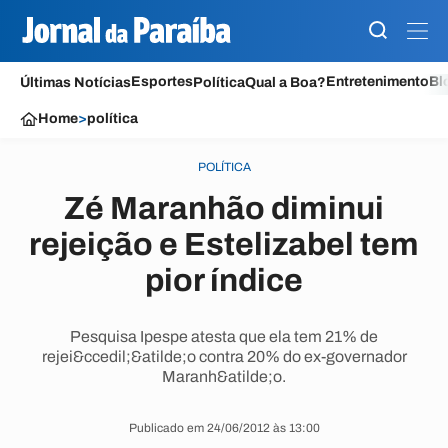
Esportes
Entretenimento
Bl
Últimas Notícias
Política
Qual a Boa?
Home
>
política
POLÍTICA
Zé Maranhão diminui
rejeição e Estelizabel tem
pior índice
Pesquisa Ipespe atesta que ela tem 21% de
rejei&ccedil;&atilde;o contra 20% do ex-governador
Maranh&atilde;o.
Publicado em 24/06/2012 às 13:00