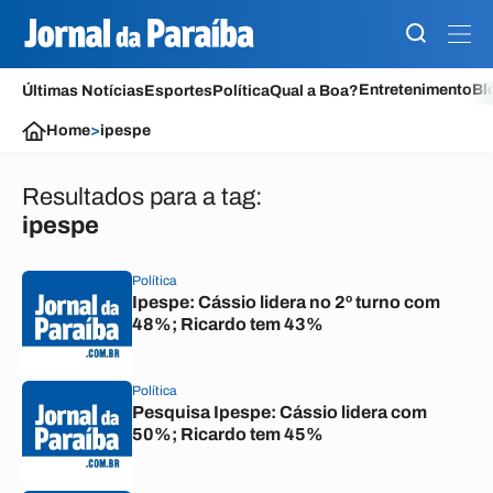
Entretenimento
Bl
Últimas Notícias
Esportes
Política
Qual a Boa?
Home
>
ipespe
Resultados para a tag:
ipespe
Política
Ipespe: Cássio lidera no 2º turno com
48%; Ricardo tem 43%
Política
Pesquisa Ipespe: Cássio lidera com
50%; Ricardo tem 45%