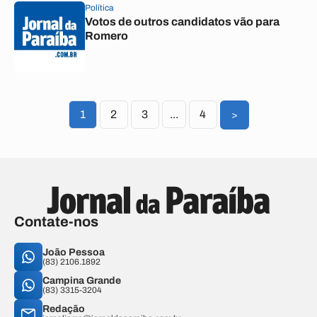
Política
Votos de outros candidatos vão para
Romero
1
2
3
...
4
>
Contate-nos
João Pessoa
(83) 2106.1892
Campina Grande
(83) 3315-3204
Redação