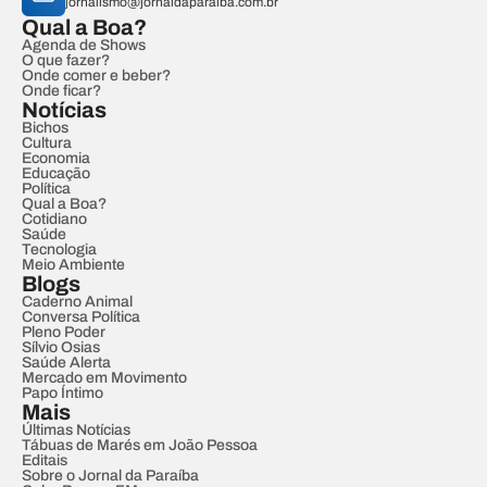
jornalismo@jornaldaparaiba.com.br
Qual a Boa?
Agenda de Shows
O que fazer?
Onde comer e beber?
Onde ficar?
Notícias
Bichos
Cultura
Economia
Educação
Política
Qual a Boa?
Cotidiano
Saúde
Tecnologia
Meio Ambiente
Blogs
Caderno Animal
Conversa Política
Pleno Poder
Sílvio Osias
Saúde Alerta
Mercado em Movimento
Papo Íntimo
Mais
Últimas Notícias
Tábuas de Marés em João Pessoa
Editais
Sobre o Jornal da Paraíba