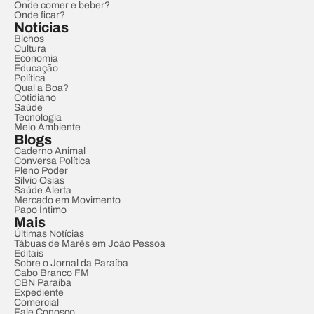
Onde comer e beber?
Onde ficar?
Notícias
Bichos
Cultura
Economia
Educação
Política
Qual a Boa?
Cotidiano
Saúde
Tecnologia
Meio Ambiente
Blogs
Caderno Animal
Conversa Política
Pleno Poder
Sílvio Osias
Saúde Alerta
Mercado em Movimento
Papo Íntimo
Mais
Últimas Notícias
Tábuas de Marés em João Pessoa
Editais
Sobre o Jornal da Paraíba
Cabo Branco FM
CBN Paraíba
Expediente
Comercial
Fale Conosco