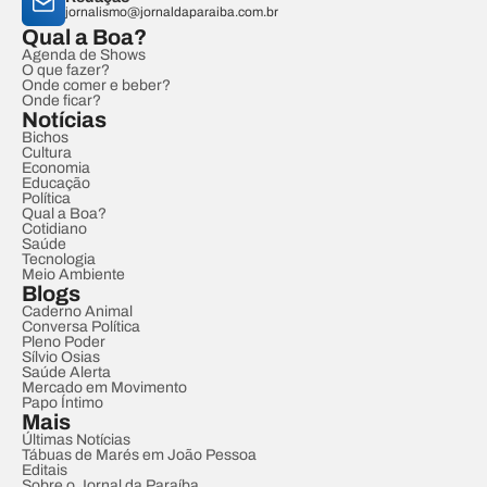
jornalismo@jornaldaparaiba.com.br
Qual a Boa?
Agenda de Shows
O que fazer?
Onde comer e beber?
Onde ficar?
Notícias
Bichos
Cultura
Economia
Educação
Política
Qual a Boa?
Cotidiano
Saúde
Tecnologia
Meio Ambiente
Blogs
Caderno Animal
Conversa Política
Pleno Poder
Sílvio Osias
Saúde Alerta
Mercado em Movimento
Papo Íntimo
Mais
Últimas Notícias
Tábuas de Marés em João Pessoa
Editais
Sobre o Jornal da Paraíba