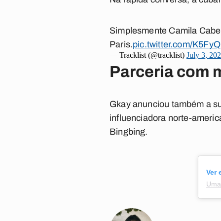
Simplesmente Camila Cabello
Paris.
pic.twitter.com/K5Fy
— Tracklist (@tracklist)
July 3, 20
Parceria com 
Gkay anunciou também a sua
influenciadora norte-americ
Bingbing.
Ver 
Uma 