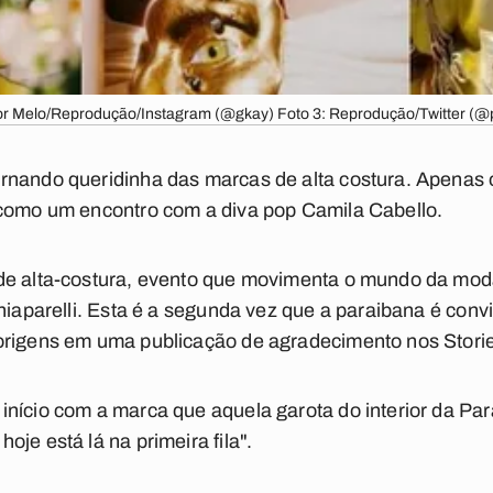
Igor Melo/Reprodução/Instagram (@gkay) Foto 3: Reprodução/Twitter (@p
rnando queridinha das marcas de alta costura. Apenas 
 como um encontro com a diva pop Camila Cabello.
 de alta-costura, evento que movimenta o mundo da mo
hiaparelli. Esta é a segunda vez que a paraibana é conv
origens em uma publicação de agradecimento nos Stori
nício com a marca que aquela garota do interior da Par
je está lá na primeira fila".