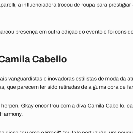
parelli, a influenciadora trocou de roupa para prestigiar a
marcou presença em outra edição do evento e foi consid
Camila Cabello
 vanguardistas e inovadoras estilistas de moda da atu
as, que parecem ter sido retiradas de alguma obra de fa
an herpen, Gkay encontrou com a diva Camila Cabello, ca
h Harmony.
a disse "eu amo o Brasil" "eu falo português, um pouqu