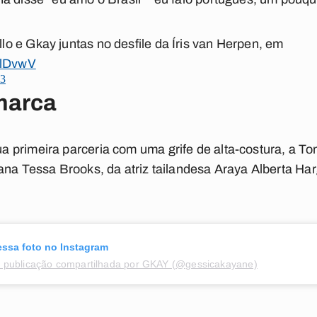
 e Gkay juntas no desfile da Íris van Herpen, em
QlDvwV
23
marca
 primeira parceria com uma grife de alta-costura, a To
ana Tessa Brooks, da atriz tailandesa Araya Alberta Har
essa foto no Instagram
publicação compartilhada por GKAY (@gessicakayane)