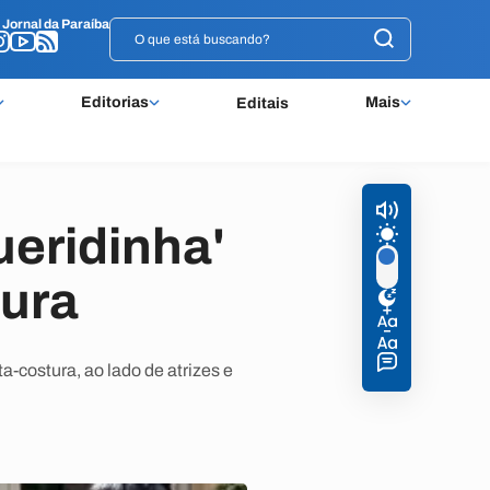
o
o
Jornal da Paraíba
Jornal da Paraíba
Editorias
Mais
Editais
ueridinha'
tura
-costura, ao lado de atrizes e