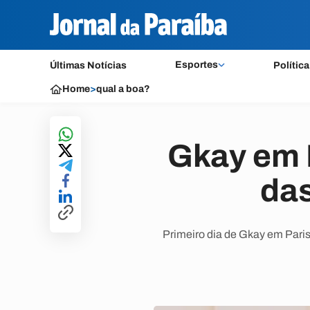
Esportes
Últimas Notícias
Política
Home
>
qual a boa?
Gkay em P
das
Primeiro dia de Gkay em Paris