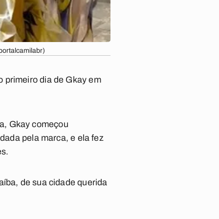
ortalcamilabr)
o primeiro dia de Gkay em
da, Gkay começou
idada pela marca, e ela fez
es.
aíba, de sua cidade querida