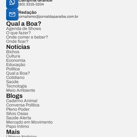
Campina Grande
(83) 3315-3204
Redação
jornalismo@jornaldaparaiba.com.br
Qual a Boa?
Agenda de Shows
O que fazer?
Onde comer e beber?
Onde ficar?
Notícias
Bichos
Cultura
Economia
Educação
Política
Qual a Boa?
Cotidiano
Saúde
Tecnologia
Meio Ambiente
Blogs
Caderno Animal
Conversa Política
Pleno Poder
Sílvio Osias
Saúde Alerta
Mercado em Movimento
Papo Íntimo
Mais
Últimas Notícias