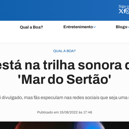
Siga 
Siga 
Entretenimento
Blogs
Qual a Boa?
QUAL A BOA?
está na trilha sonora
'Mar do Sertão'
divulgado, mas fãs especulam nas redes sociais que seja uma r
Publicado em 15/08/2022 às 17:46