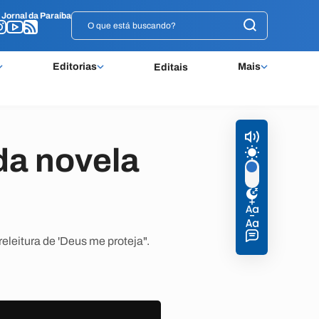
o
o
Jornal da Paraíba
Jornal da Paraíba
Editorias
Mais
Editais
 da novela
eleitura de 'Deus me proteja".