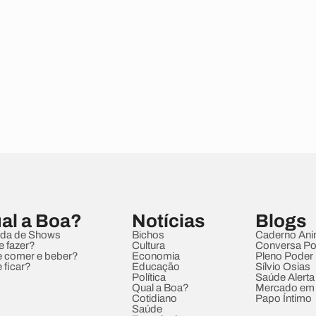
al a Boa?
Notícias
Blogs
da de Shows
Bichos
Caderno Ani
e fazer?
Cultura
Conversa Pol
 comer e beber?
Economia
Pleno Poder
 ficar?
Educação
Sílvio Osias
Política
Saúde Alerta
Qual a Boa?
Mercado em
Cotidiano
Papo Íntimo
Saúde