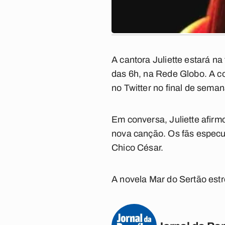
A cantora Juliette estará na 
das 6h, na Rede Globo. A c
no Twitter no final de seman
Em conversa, Juliette afirm
nova canção. Os fãs especul
Chico César.
A novela Mar do Sertão estr