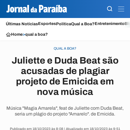
Esportes
Entretenimento
Bl
Últimas Notícias
Política
Qual a Boa?
Home
>
qual a boa?
QUAL A BOA?
Juliette e Duda Beat são
acusadas de plagiar
projeto de Emicida em
nova música
Música "Magia Amarela", feat de Juliette com Duda Beat,
seria um plágio do projeto "Amarelo". de Emicida.
Publicado em 18/10/2023 às 8:08 | Atualizado em 18/10/2023 às 9:51