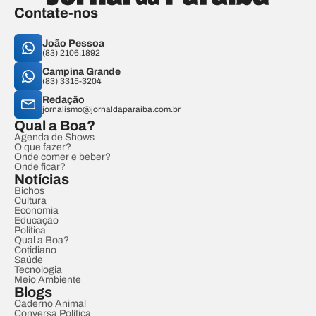
Contate-nos
João Pessoa
(83) 2106.1892
Campina Grande
(83) 3315-3204
Redação
jornalismo@jornaldaparaiba.com.br
Qual a Boa?
Agenda de Shows
O que fazer?
Onde comer e beber?
Onde ficar?
Notícias
Bichos
Cultura
Economia
Educação
Política
Qual a Boa?
Cotidiano
Saúde
Tecnologia
Meio Ambiente
Blogs
Caderno Animal
Conversa Política