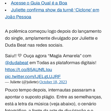
Acesse o Guia Qual é a Boa
Juliette confirma show da turnê ‘Ciclone’ em
João Pessoa
A polêmica começou logo depois do lançamento
do
single,
amplamente divulgado por Juliette e
Duda Beat nas redes sociais.
Saiu!! 💛 Ouça agora “Magia Amarela” com
@dudabeat
em Todas as plataformas digitais!
https://t.co/85AUNfLIqu
pic.twitter.com/IJELgLUJRF
— Juliette (@juliette)
October 18, 2023
Pouco tempo depois, internautas passaram a
apontar o suposto plágio. Entre as semelhanças,
está a letra da música (
veja abaixo
), o cenário
fotográfico, a fonte da arte de divulgação e o