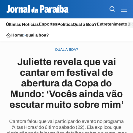
Esportes
Entretenimento
Bl
Últimas Notícias
Política
Qual a Boa?
Home
>
qual a boa?
QUAL A BOA?
Juliette revela que vai
cantar em festival de
abertura da Copa do
Mundo: ‘Vocês ainda vão
escutar muito sobre mim’
Cantora falou que vai participar do evento no programa
'Altas Horas' do último sábado (22). Ela explicou que