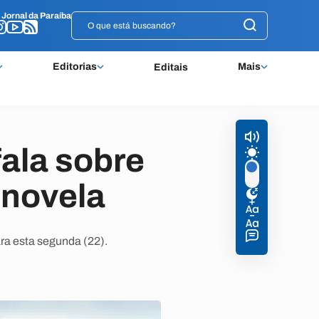
o
o
Jornal da Paraíba
Jornal da Paraíba
Editorias
Mais
Editais
fala sobre
 novela
ra esta segunda (22).