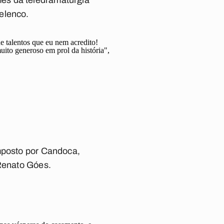
es da teledramaturgia
elenco.
de talentos que eu nem acredito!
uito generoso em prol da história",
omposto por Candoca,
 Renato Góes.