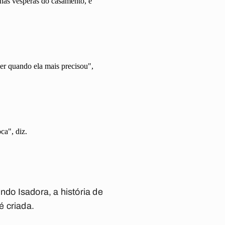
nas vésperas do casamento, e
er quando ela mais precisou",
ca", diz.
do Isadora, a história de
é criada.