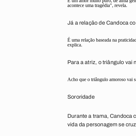
É um amor muito puro, de alma gême
acontece uma tragédia", revela.
Já a relação de Candoca com
É uma relação baseada na praticida
explica.
Para a atriz, o triângulo va
Acho que o triângulo amoroso vai se
Sororidade
Durante a trama, Candoca c
vida da personagem se cruza