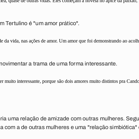
a, quase de outras vidas. Eles começam a novela no ápice da paixão, 
 Tertulino é "um amor prático".
de da vida, nas ações de amor. Um amor que foi demonstrando ao acolh
i movimentar a trama de uma forma interessante.
r muito interessante, porque são dois amores muito distintos pra Cando
ria uma relação de amizade com outras mulheres. Segun
 com a de outras mulheres e uma "relação simbiótica" 