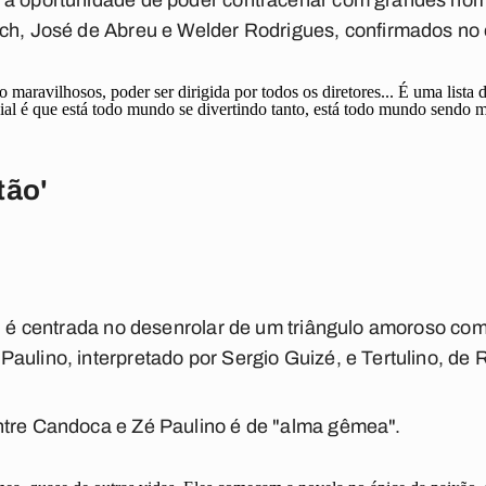
 a oportunidade de poder contracenar com grandes nom
och, José de Abreu e Welder Rodrigues, confirmados no 
o maravilhosos, poder ser dirigida por todos os diretores... É uma lista 
al é que está todo mundo se divertindo tanto, está todo mundo sendo m
tão'
o' é centrada no desenrolar de um triângulo amoroso c
aulino, interpretado por Sergio Guizé, e Tertulino, de
ntre Candoca e Zé Paulino é de "alma gêmea".