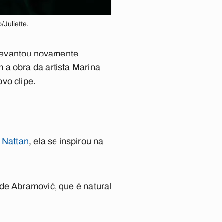
/Juliette.
 levantou novamente
 a obra da artista Marina
vo clipe.
e
Nattan
, ela se inspirou na
de Abramović, que é natural