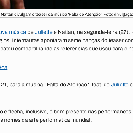
e Nattan divulgam o teaser da música 'Falta de Atenção'. Foto: divulgação
nova música
de
Juliette
e Nattan, na segunda-feira (27),
gios. Internautas apontaram semelhanças do teaser com
bateu compartilhando as referências que usou para o no
Boa
1, para a música "
Falta de Atenção
", feat. de
Juliette
 e flecha, inclusive, é bem presente nas performances 
is nomes da arte performática mundial.