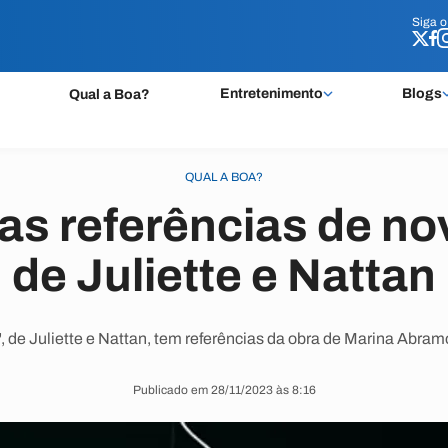
Siga 
Siga 
Entretenimento
Blogs
Qual a Boa?
QUAL A BOA?
as referências de no
de Juliette e Nattan
, de Juliette e Nattan, tem referências da obra de Marina Abram
Publicado em 28/11/2023 às 8:16