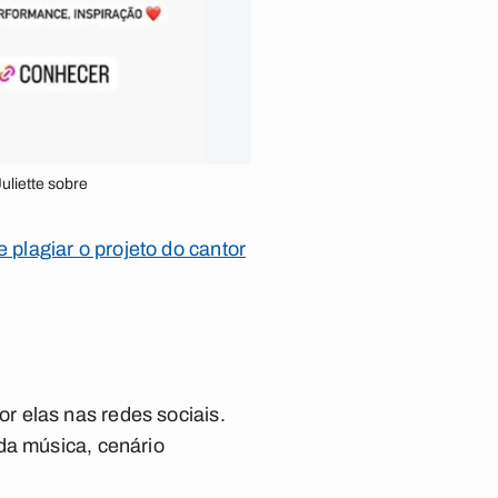
uliette sobre
plagiar o projeto do cantor
r elas nas redes sociais.
da música, cenário