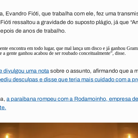
, Evandro Fióti, que trabalha com ele, fez uma transmi
 Fióti ressaltou a gravidade do suposto plágio, já que “
pois de anos de trabalho.
gente encontra em todo lugar, que mal lança um disco e já ganhou Gra
 a gente ganhou acabou de ser roubado conceitualmente”, disse.
te divulgou uma nota
sobre o assunto, afirmando que a 
pediu desculpas e disse que teria mais cuidado com a pr
ca,
a paraibana rompeu com a Rodamoinho, empresa de A
te.