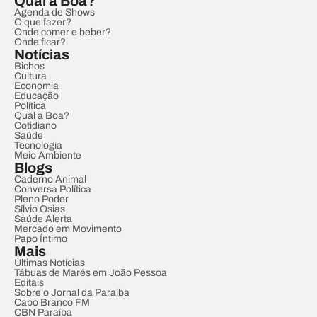
Qual a Boa?
Agenda de Shows
O que fazer?
Onde comer e beber?
Onde ficar?
Notícias
Bichos
Cultura
Economia
Educação
Política
Qual a Boa?
Cotidiano
Saúde
Tecnologia
Meio Ambiente
Blogs
Caderno Animal
Conversa Política
Pleno Poder
Sílvio Osias
Saúde Alerta
Mercado em Movimento
Papo Íntimo
Mais
Últimas Notícias
Tábuas de Marés em João Pessoa
Editais
Sobre o Jornal da Paraíba
Cabo Branco FM
CBN Paraíba