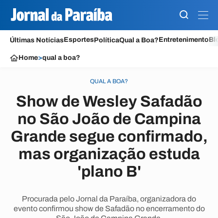
Esportes
Entretenimento
Bl
Últimas Notícias
Política
Qual a Boa?
Home
>
qual a boa?
QUAL A BOA?
Show de Wesley Safadão
no São João de Campina
Grande segue confirmado,
mas organização estuda
'plano B'
Procurada pelo Jornal da Paraíba, organizadora do
evento confirmou show de Safadão no encerramento do