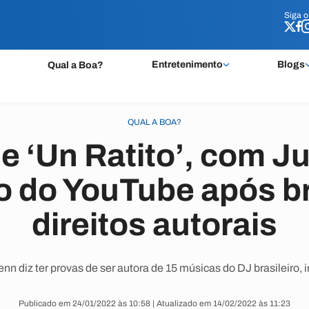
Siga 
Siga 
Entretenimento
Blogs
Qual a Boa?
QUAL A BOA?
e ‘Un Ratito’, com Jul
do do YouTube após br
direitos autorais
 diz ter provas de ser autora de 15 músicas do DJ brasileiro, inc
Publicado em 24/01/2022 às 10:58 | Atualizado em 14/02/2022 às 11:23