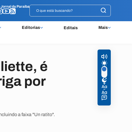
o
o
Jornal da Paraíba
Jornal da Paraíba
Editorias
Mais
Editais
iette, é
iga por
luindo a faixa "Un ratito".