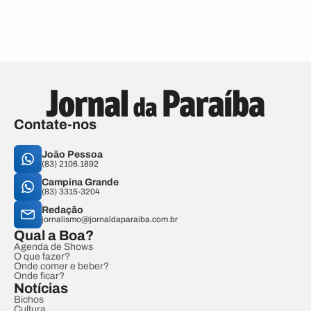
Contate-nos
João Pessoa
(83) 2106.1892
Campina Grande
(83) 3315-3204
Redação
jornalismo@jornaldaparaiba.com.br
Qual a Boa?
Agenda de Shows
O que fazer?
Onde comer e beber?
Onde ficar?
Notícias
Bichos
Cultura