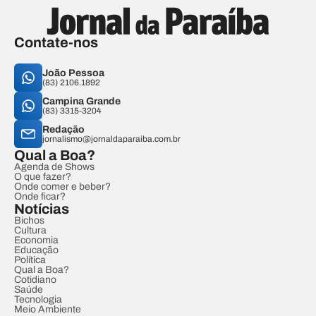
Contate-nos
João Pessoa
(83) 2106.1892
Campina Grande
(83) 3315-3204
Redação
jornalismo@jornaldaparaiba.com.br
Qual a Boa?
Agenda de Shows
O que fazer?
Onde comer e beber?
Onde ficar?
Notícias
Bichos
Cultura
Economia
Educação
Política
Qual a Boa?
Cotidiano
Saúde
Tecnologia
Meio Ambiente