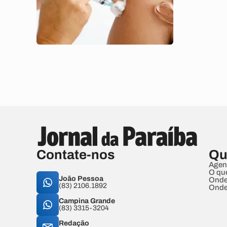
Contate-nos
Qu
Agen
O qu
João Pessoa
Onde
(83) 2106.1892
Onde
Campina Grande
(83) 3315-3204
Redação