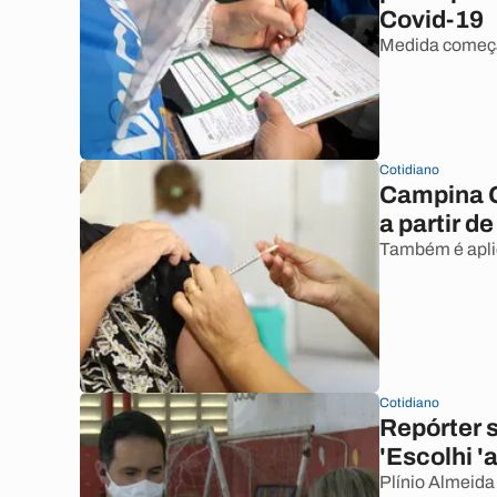
Covid-19
Medida começa 
Cotidiano
Campina G
a partir d
Também é aplic
Cotidiano
Repórter s
'Escolhi '
Plínio Almeida