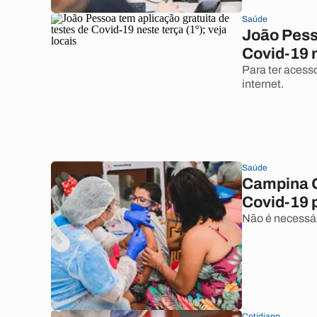
Saúde
João Pess
Covid-19 n
Para ter acess
internet.
Saúde
Campina G
Covid-19 p
Não é necessár
Cotidiano