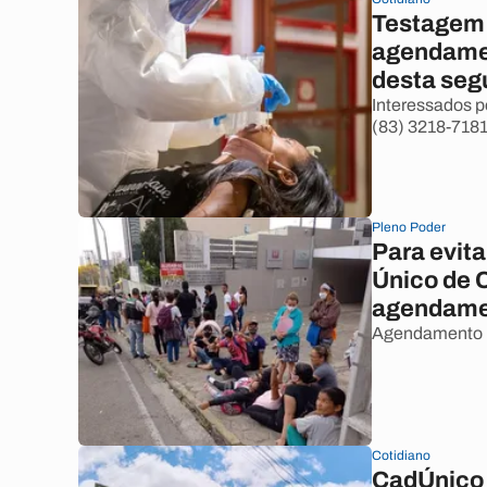
Testagem 
agendament
desta segu
Interessados p
(83) 3218-7181
Pleno Poder
Para evita
Único de 
agendame
Agendamento pa
Cotidiano
CadÚnico 