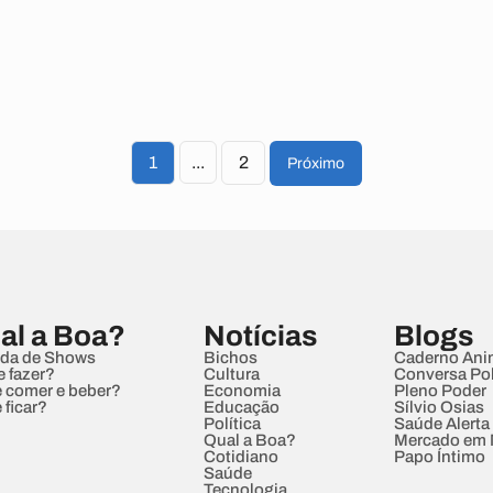
1
...
2
Próximo
al a Boa?
Notícias
Blogs
da de Shows
Bichos
Caderno Ani
e fazer?
Cultura
Conversa Pol
 comer e beber?
Economia
Pleno Poder
 ficar?
Educação
Sílvio Osias
Política
Saúde Alerta
Qual a Boa?
Mercado em
Cotidiano
Papo Íntimo
Saúde
Tecnologia