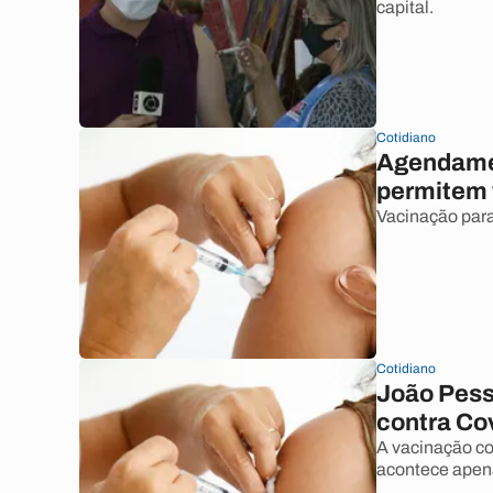
capital.
Cotidiano
Agendamen
permitem 
Vacinação para
Cotidiano
João Pess
contra Cov
A vacinação co
acontece apen