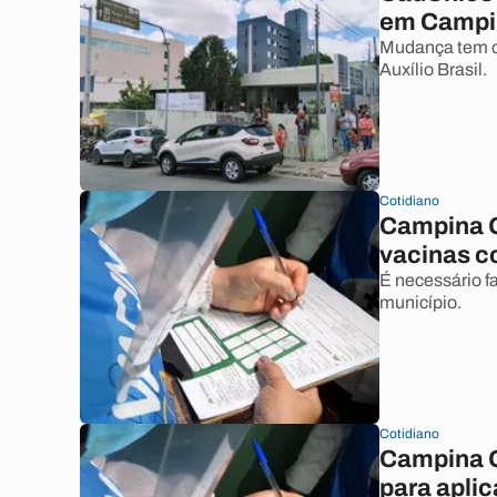
em Campi
Mudança tem o 
Auxílio Brasil.
Cotidiano
Campina G
vacinas co
É necessário f
município.
Cotidiano
Campina G
para aplic