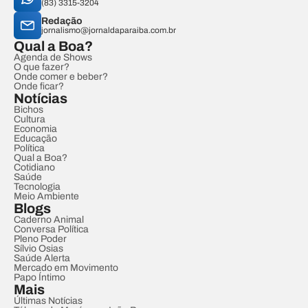
(83) 3315-3204
Redação
jornalismo@jornaldaparaiba.com.br
Qual a Boa?
Agenda de Shows
O que fazer?
Onde comer e beber?
Onde ficar?
Notícias
Bichos
Cultura
Economia
Educação
Política
Qual a Boa?
Cotidiano
Saúde
Tecnologia
Meio Ambiente
Blogs
Caderno Animal
Conversa Política
Pleno Poder
Sílvio Osias
Saúde Alerta
Mercado em Movimento
Papo Íntimo
Mais
Últimas Notícias