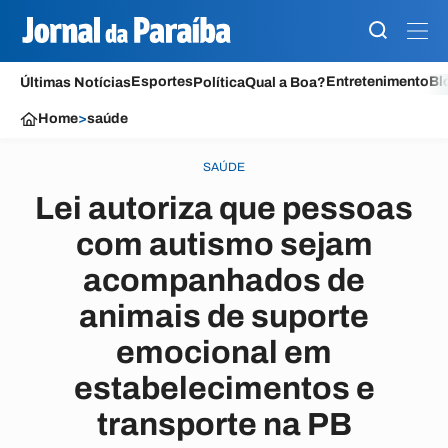
Esportes
Entretenimento
Bl
Últimas Notícias
Política
Qual a Boa?
Home
>
saúde
SAÚDE
Lei autoriza que pessoas
com autismo sejam
acompanhados de
animais de suporte
emocional em
estabelecimentos e
transporte na PB