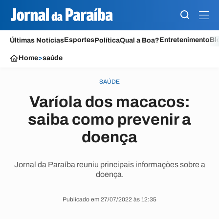
Esportes
Entretenimento
Bl
Últimas Notícias
Política
Qual a Boa?
Home
>
saúde
SAÚDE
Varíola dos macacos:
saiba como prevenir a
doença
Jornal da Paraíba reuniu principais informações sobre a
doença.
Publicado em 27/07/2022 às 12:35