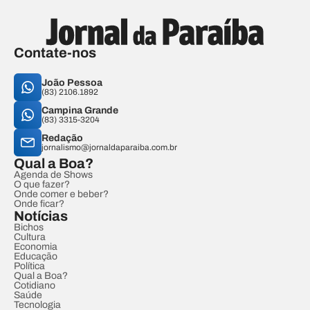
Contate-nos
João Pessoa
(83) 2106.1892
Campina Grande
(83) 3315-3204
Redação
jornalismo@jornaldaparaiba.com.br
Qual a Boa?
Agenda de Shows
O que fazer?
Onde comer e beber?
Onde ficar?
Notícias
Bichos
Cultura
Economia
Educação
Política
Qual a Boa?
Cotidiano
Saúde
Tecnologia