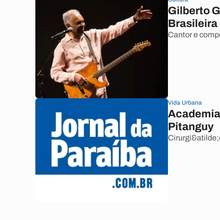
Gilberto G
Brasileira
Cantor e compo
Vida Urbana
Academia d
Pitanguy
Cirurgi&atilde