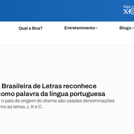
Siga 
Siga 
Entretenimento
Blogs
Qual a Boa?
Brasileira de Letras reconhece
como palavra da língua portuguesa
ar o país de origem do drama são usadas denominações
mo as letras J, K e C.