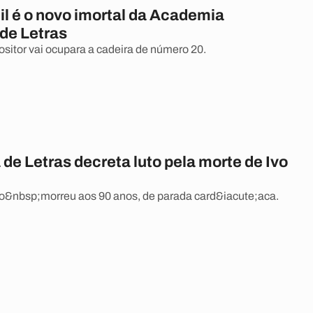
il é o novo imortal da Academia
 de Letras
sitor vai ocupara a cadeira de número 20.
e Letras decreta luto pela morte de Ivo
;o&nbsp;morreu aos 90 anos, de parada card&iacute;aca.