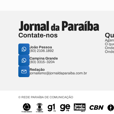
Contate-nos
Qu
Agen
O qu
João Pessoa
Onde
(83) 2106.1892
Onde
Campina Grande
(83) 3315-3204
Redação
jornalismo@jornaldaparaiba.com.br
© REDE PARAÍBA DE COMUNICAÇÃO