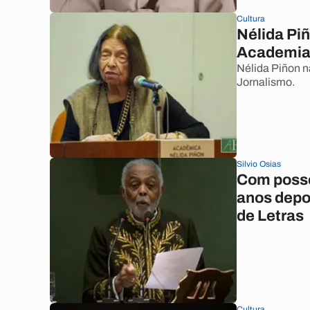
Cultura
Nélida Piñ
Academia 
Nélida Piñon n
Jornalismo.
Silvio Osias
Com posse 
anos depo
de Letras
Cultura