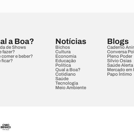
al a Boa?
Notícias
Blogs
da de Shows
Bichos
Caderno Ani
e fazer?
Cultura
Conversa Pol
 comer e beber?
Economia
Pleno Poder
 ficar?
Educação
Sílvio Osias
Política
Saúde Alerta
Qual a Boa?
Mercado em
Cotidiano
Papo Íntimo
Saúde
Tecnologia
Meio Ambiente