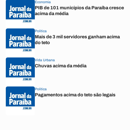
Economia
PIB de 101 municípios da Paraíba cresce
acima da média
Política
Mais de 3 mil servidores ganham acima
do teto
Vida Urbana
Chuvas acima da média
Política
Pagamentos acima do teto são legais