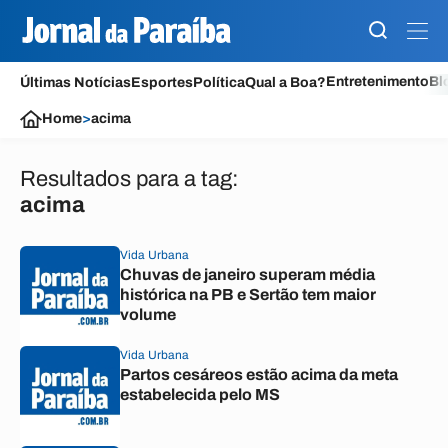
Entretenimento
Bl
Últimas Notícias
Esportes
Política
Qual a Boa?
Home
>
acima
Resultados para a tag:
acima
Vida Urbana
Chuvas de janeiro superam média
histórica na PB e Sertão tem maior
volume
Vida Urbana
Partos cesáreos estão acima da meta
estabelecida pelo MS