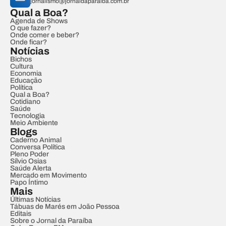
jornalismo@jornaldaparaiba.com.br
Qual a Boa?
Agenda de Shows
O que fazer?
Onde comer e beber?
Onde ficar?
Notícias
Bichos
Cultura
Economia
Educação
Política
Qual a Boa?
Cotidiano
Saúde
Tecnologia
Meio Ambiente
Blogs
Caderno Animal
Conversa Política
Pleno Poder
Sílvio Osias
Saúde Alerta
Mercado em Movimento
Papo Íntimo
Mais
Últimas Notícias
Tábuas de Marés em João Pessoa
Editais
Sobre o Jornal da Paraíba