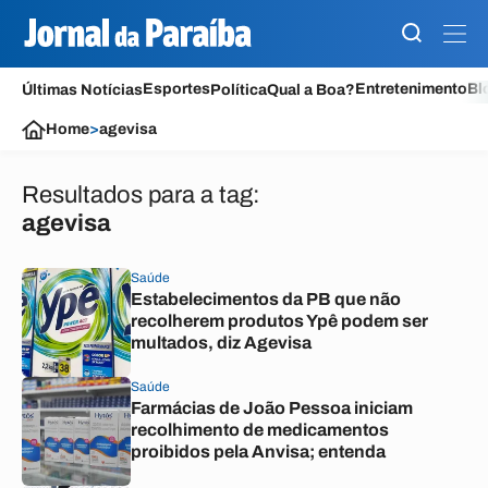
Esportes
Entretenimento
Bl
Últimas Notícias
Política
Qual a Boa?
Home
>
agevisa
Resultados para a tag:
agevisa
Saúde
Estabelecimentos da PB que não
recolherem produtos Ypê podem ser
multados, diz Agevisa
Saúde
Farmácias de João Pessoa iniciam
recolhimento de medicamentos
proibidos pela Anvisa; entenda