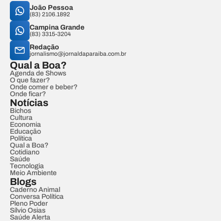
João Pessoa
(83) 2106.1892
Campina Grande
(83) 3315-3204
Redação
jornalismo@jornaldaparaiba.com.br
Qual a Boa?
Agenda de Shows
O que fazer?
Onde comer e beber?
Onde ficar?
Notícias
Bichos
Cultura
Economia
Educação
Política
Qual a Boa?
Cotidiano
Saúde
Tecnologia
Meio Ambiente
Blogs
Caderno Animal
Conversa Política
Pleno Poder
Sílvio Osias
Saúde Alerta