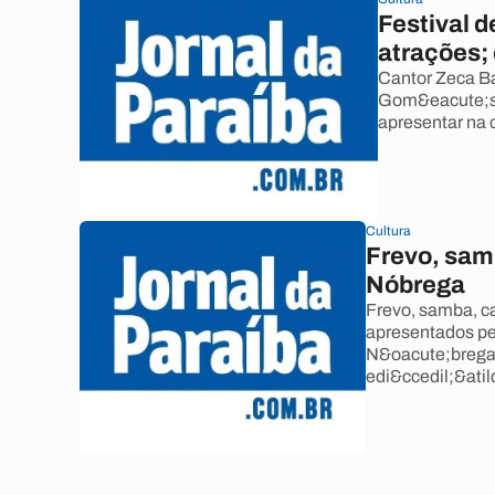
Festival 
atrações; 
Cantor Zeca Ba
Gom&eacute;s e
apresentar na c
Cultura
Frevo, sam
Nóbrega
Frevo, samba, ca
apresentados p
N&oacute;brega n
edi&ccedil;&atil