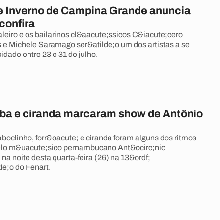
de Inverno de Campina Grande anuncia
confira
leiro e os bailarinos cl&aacute;ssicos C&iacute;cero
 Michele Saramago ser&atilde;o um dos artistas a se
idade entre 23 e 31 de julho.
ba e ciranda marcaram show de Antônio
boclinho, forr&oacute; e ciranda foram alguns dos ritmos
elo m&uacute;sico pernambucano Ant&ocirc;nio
a noite desta quarta-feira (26) na 13&ordf;
de;o do Fenart.