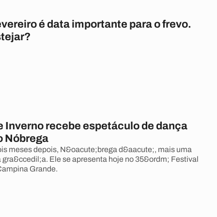
vereiro é data importante para o frevo.
tejar?
de Inverno recebe espetáculo de dança
o Nóbrega
is meses depois, N&oacute;brega d&aacute;, mais uma
ua gra&ccedil;a. Ele se apresenta hoje no 35&ordm; Festival
 Campina Grande.