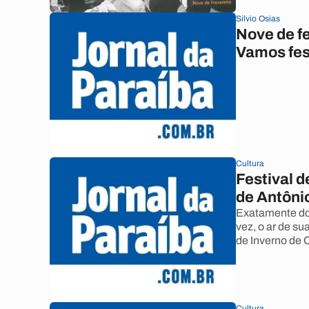
Silvio Osias
Nove de fe
Vamos fes
Cultura
Festival 
de Antôni
Exatamente do
vez, o ar de s
de Inverno de
Cultura