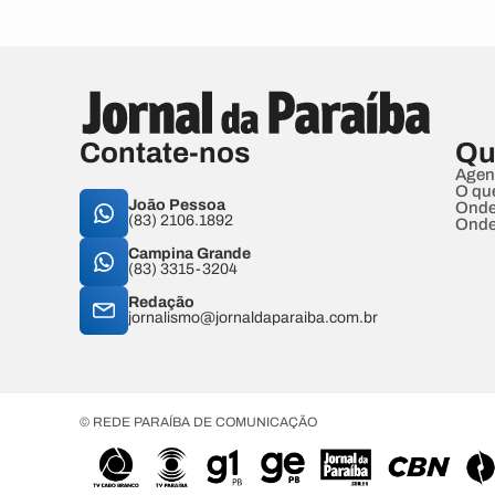
Contate-nos
Qu
Agen
O qu
João Pessoa
Onde
(83) 2106.1892
Onde
Campina Grande
(83) 3315-3204
Redação
jornalismo@jornaldaparaiba.com.br
© REDE PARAÍBA DE COMUNICAÇÃO