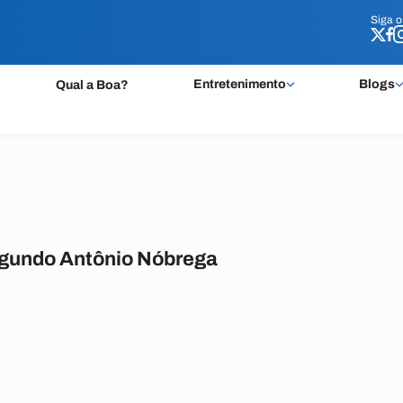
Siga 
Siga 
Entretenimento
Blogs
Qual a Boa?
egundo Antônio Nóbrega