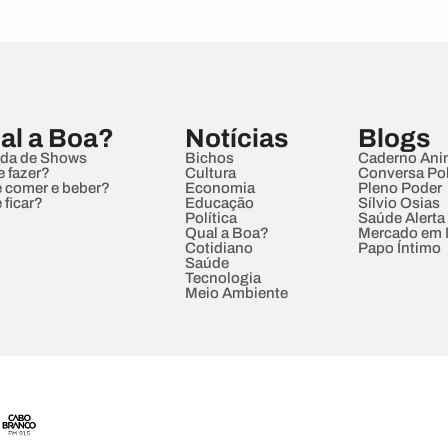
al a Boa?
Notícias
Blogs
da de Shows
Bichos
Caderno Ani
e fazer?
Cultura
Conversa Pol
 comer e beber?
Economia
Pleno Poder
 ficar?
Educação
Sílvio Osias
Política
Saúde Alerta
Qual a Boa?
Mercado em
Cotidiano
Papo Íntimo
Saúde
Tecnologia
Meio Ambiente