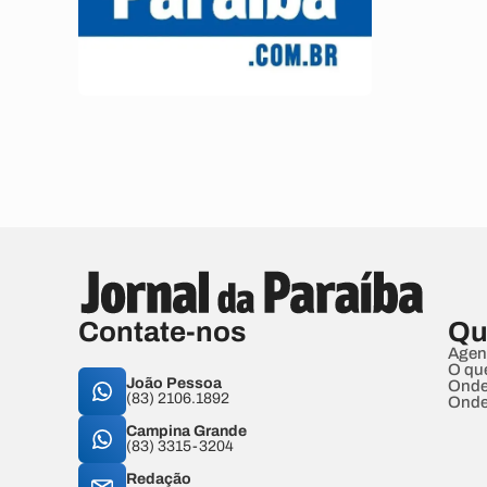
Contate-nos
Qu
Agen
O qu
João Pessoa
Onde
(83) 2106.1892
Onde
Campina Grande
(83) 3315-3204
Redação