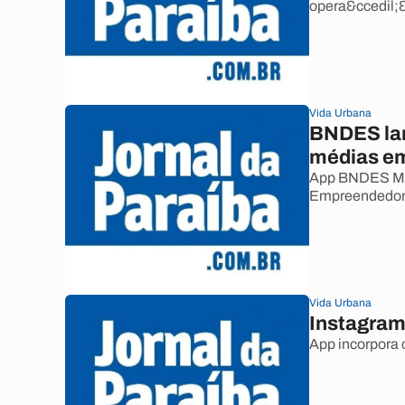
opera&ccedil;&
Vida Urbana
BNDES lan
médias e
App BNDES MPM
Empreendedor 
Vida Urbana
Instagram 
App incorpora 