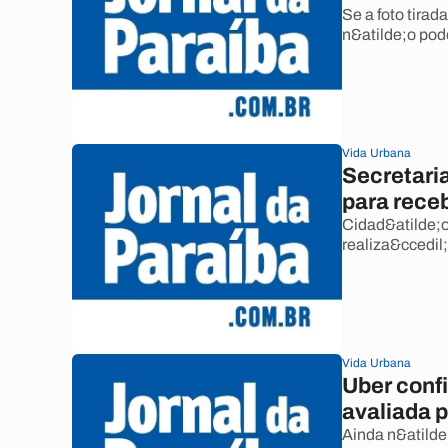
Se a foto tirad
n&atilde;o pod
Vida Urbana
Secretaria
para rece
Cidad&atilde;o 
realiza&ccedil
Vida Urbana
Uber conf
avaliada p
Ainda n&atilde