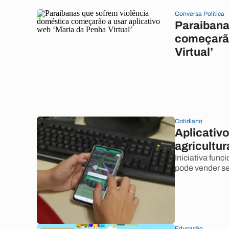
Conversa Política
Paraibana
começarão
Virtual’
Cotidiano
Aplicativ
agricultur
Iniciativa func
pode vender se
Educação