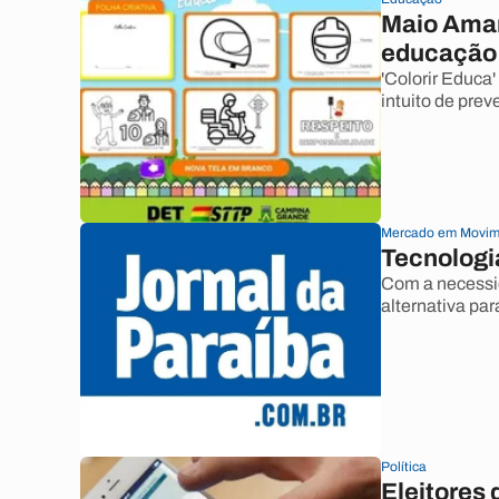
Maio Amare
educação 
'Colorir Educa'
intuito de pre
Mercado em Movim
Tecnologi
Com a necessid
alternativa pa
Política
Eleitores 