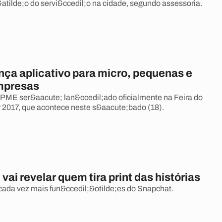
atilde;o do servi&ccedil;o na cidade, segundo assessoria.
ça aplicativo para micro, pequenas e
mpresas
E ser&aacute; lan&ccedil;ado oficialmente na Feira do
2017, que acontece neste s&aacute;bado (18).
vai revelar quem tira print das histórias
cada vez mais fun&ccedil;&otilde;es do Snapchat.