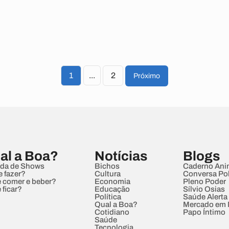
1
...
2
Próximo
al a Boa?
Notícias
Blogs
da de Shows
Bichos
Caderno Ani
e fazer?
Cultura
Conversa Pol
 comer e beber?
Economia
Pleno Poder
 ficar?
Educação
Sílvio Osias
Política
Saúde Alerta
Qual a Boa?
Mercado em
Cotidiano
Papo Íntimo
Saúde
Tecnologia