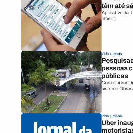
têm até s
Aplicativo da J
eleitor.
Vida Urbana
Pesquisad
pessoas co
públicas
Com o nome de 
sistema Obras
Vida Urbana
Uber inau
motoristas