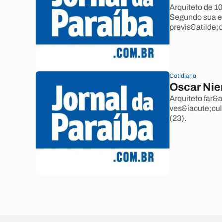
Arquiteto de 1
Segundo sua e
previs&atilde;o
Cotidiano
Oscar Nie
Arquiteto far&a
ves&iacute;cul
(23).