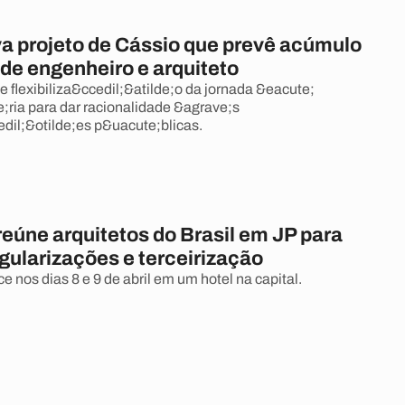
a projeto de Cássio que prevê acúmulo
de engenheiro e arquiteto
e flexibiliza&ccedil;&atilde;o da jornada &eacute;
ria para dar racionalidade &agrave;s
dil;&otilde;es p&uacute;blicas.
eúne arquitetos do Brasil em JP para
egularizações e terceirização
 nos dias 8 e 9 de abril em um hotel na capital.