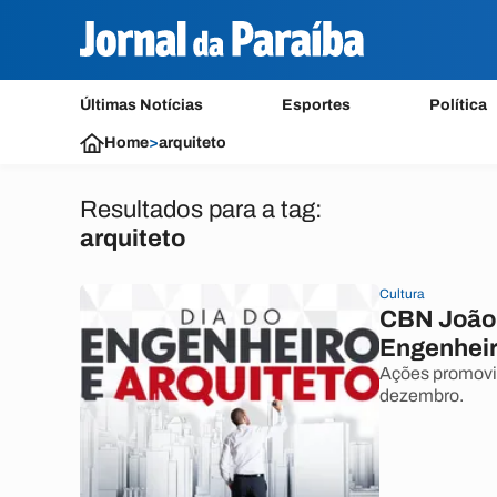
Últimas Notícias
Esportes
Política
Home
>
arquiteto
Resultados para a tag:
arquiteto
Cultura
CBN João 
Engenheir
Ações promovid
dezembro.