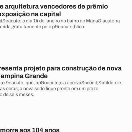
de arquitetura vencedores de prêmio
exposição na capital
t&eacute; o dia 14 de janeiro no bairro de Mana&iacute;ra
ferida gratuitamente pelo p&uacute;blico.
esenta projeto para construção de nova
Campina Grande
e;o &eacute; que, ap&oacute;s a aprova&ccedil;&atilde;o e
das obras, a nova sede fique pronta em um prazo
 de seis meses.
morre aos 104 anos