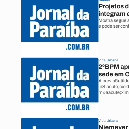
Projetos 
integram 
Mostra segue a
e pode ser con
Vida Urbana
2ºBPM apr
sede em 
A previs&atild
in&iacute;cio 
m&aacute;ximo
Vida Urbana
Niemeyer 