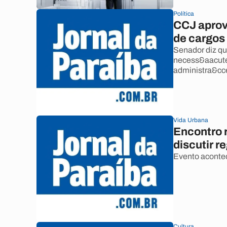
Política
CCJ aprov
de cargos 
Senador diz qu
necess&aacute;
administra&cce
Vida Urbana
Encontro r
discutir r
Evento acontece
Cultura