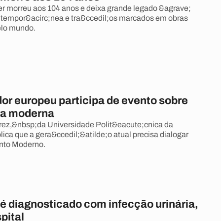
r morreu aos 104 anos e deixa grande legado &agrave;
ntempor&acirc;nea e tra&ccedil;os marcados em obras
pelo mundo.
or europeu participa de evento sobre
ra moderna
rez,&nbsp;da Universidade Polit&eacute;cnica da
lica que a gera&ccedil;&atilde;o atual precisa dialogar
nto Moderno.
é diagnosticado com infecção urinária,
pital