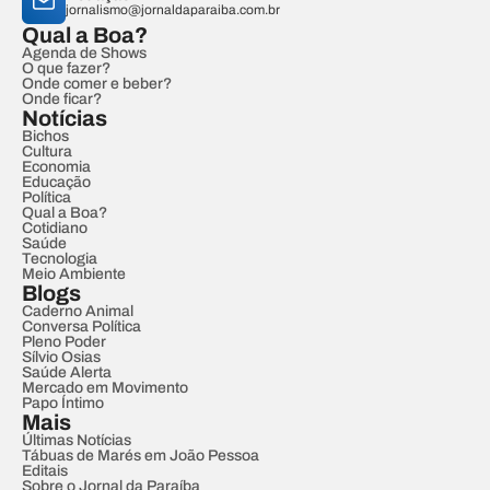
jornalismo@jornaldaparaiba.com.br
Qual a Boa?
Agenda de Shows
O que fazer?
Onde comer e beber?
Onde ficar?
Notícias
Bichos
Cultura
Economia
Educação
Política
Qual a Boa?
Cotidiano
Saúde
Tecnologia
Meio Ambiente
Blogs
Caderno Animal
Conversa Política
Pleno Poder
Sílvio Osias
Saúde Alerta
Mercado em Movimento
Papo Íntimo
Mais
Últimas Notícias
Tábuas de Marés em João Pessoa
Editais
Sobre o Jornal da Paraíba