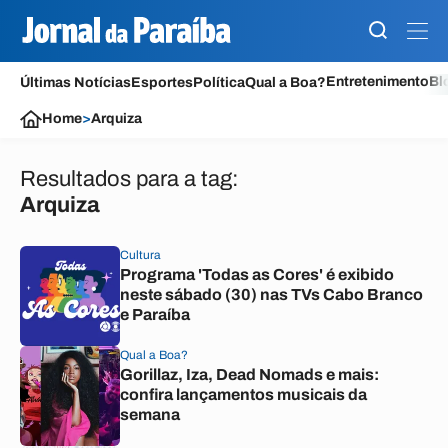
Entretenimento
Bl
Últimas Notícias
Esportes
Política
Qual a Boa?
Home
>
Arquiza
Resultados para a tag:
Arquiza
Cultura
Programa 'Todas as Cores' é exibido
neste sábado (30) nas TVs Cabo Branco
e Paraíba
Qual a Boa?
Gorillaz, Iza, Dead Nomads e mais:
confira lançamentos musicais da
semana