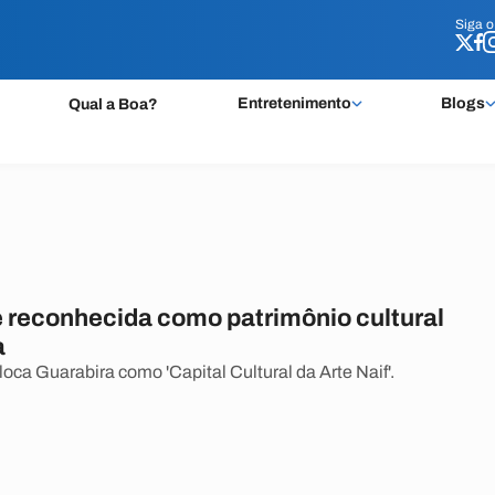
Siga 
Siga 
Entretenimento
Blogs
Qual a Boa?
é reconhecida como patrimônio cultural
a
oca Guarabira como 'Capital Cultural da Arte Naif'.