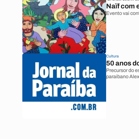
Naïf com 
Evento vai con
Cultura
50 anos do
Precursor do es
paraibano Alex