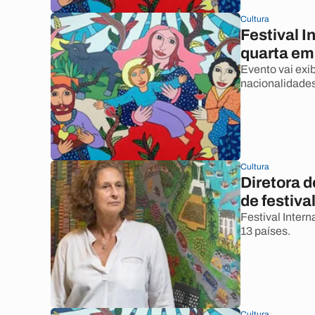
Cultura
Festival I
quarta em
Evento vai exib
nacionalidades
Cultura
Diretora d
de festiva
Festival Intern
13 países.
Cultura