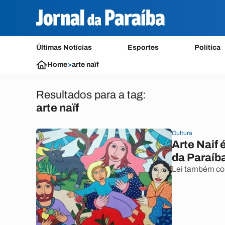
Últimas Notícias
Esportes
Política
Home
>
arte naïf
Resultados para a tag:
arte naïf
Cultura
Arte Naif 
da Paraíb
Lei também col