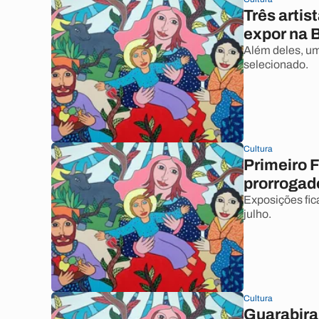
Três artis
expor na 
Além deles, u
selecionado.
Cultura
Primeiro F
prorrogad
Exposições fic
julho.
Cultura
Guarabira 