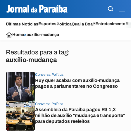
Esportes
Entretenimento
Bl
Últimas Notícias
Política
Qual a Boa?
Home
>
auxílio-mudança
Resultados para a tag:
auxílio-mudança
Conversa Política
Ruy quer acabar com auxílio-mudança
pagos a parlamentares no Congresso
Conversa Política
Assembleia da Paraíba pagou R$ 1,3
milhão de auxílio "mudança e transporte"
para deputados reeleitos