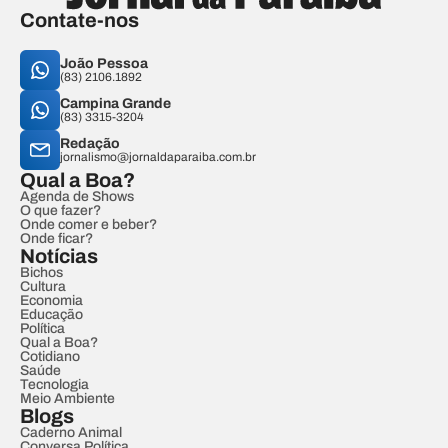
Contate-nos
João Pessoa
(83) 2106.1892
Campina Grande
(83) 3315-3204
Redação
jornalismo@jornaldaparaiba.com.br
Qual a Boa?
Agenda de Shows
O que fazer?
Onde comer e beber?
Onde ficar?
Notícias
Bichos
Cultura
Economia
Educação
Política
Qual a Boa?
Cotidiano
Saúde
Tecnologia
Meio Ambiente
Blogs
Caderno Animal
Conversa Política