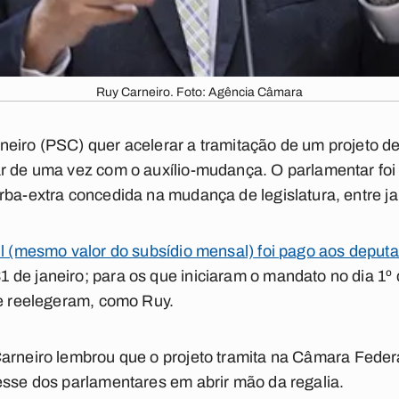
Ruy Carneiro. Foto: Agência Câmara
eiro (PSC) quer acelerar a tramitação de um projeto de 
ar de uma vez com o auxílio-mudança. O parlamentar foi
rba-extra concedida na mudança de legislatura, entre jan
il (mesmo valor do subsídio mensal) foi pago aos depu
de janeiro; para os que iniciaram o mandato no dia 1º 
se reelegeram, como Ruy.
Carneiro lembrou que o projeto tramita na Câmara Feder
esse dos parlamentares em abrir mão da regalia.