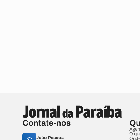
Contate-nos
Qu
Agen
O qu
João Pessoa
Onde