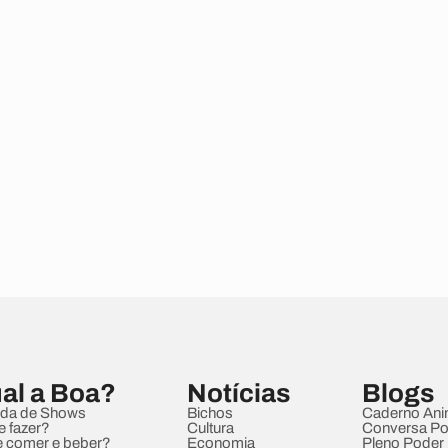
al a Boa?
Notícias
Blogs
da de Shows
Bichos
Caderno Ani
e fazer?
Cultura
Conversa Pol
 comer e beber?
Economia
Pleno Poder