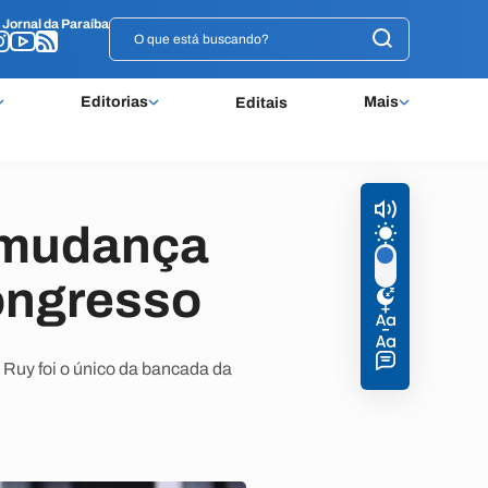
o
o
Jornal da Paraíba
Jornal da Paraíba
Editorias
Mais
Editais
o-mudança
ongresso
Ruy foi o único da bancada da