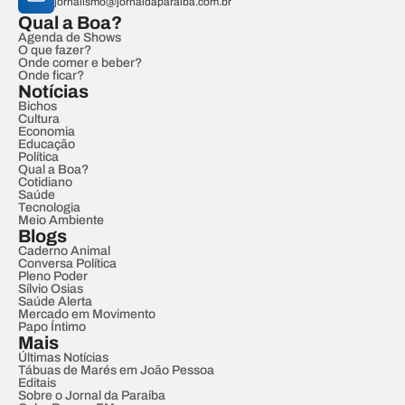
jornalismo@jornaldaparaiba.com.br
Qual a Boa?
Agenda de Shows
O que fazer?
Onde comer e beber?
Onde ficar?
Notícias
Bichos
Cultura
Economia
Educação
Política
Qual a Boa?
Cotidiano
Saúde
Tecnologia
Meio Ambiente
Blogs
Caderno Animal
Conversa Política
Pleno Poder
Sílvio Osias
Saúde Alerta
Mercado em Movimento
Papo Íntimo
Mais
Últimas Notícias
Tábuas de Marés em João Pessoa
Editais
Sobre o Jornal da Paraíba