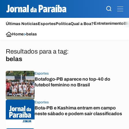
Entretenimento
Bl
Últimas Notícias
Esportes
Política
Qual a Boa?
Home
>
belas
Resultados para a tag:
belas
Esportes
Botafogo-PB aparece no top-40 do
futebol feminino no Brasil
Esportes
Bota-PB e Kashima entram em campo
neste sábado e podem sair classificados