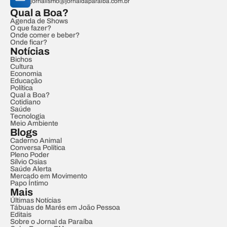
jornalismo@jornaldaparaiba.com.br
Qual a Boa?
Agenda de Shows
O que fazer?
Onde comer e beber?
Onde ficar?
Notícias
Bichos
Cultura
Economia
Educação
Política
Qual a Boa?
Cotidiano
Saúde
Tecnologia
Meio Ambiente
Blogs
Caderno Animal
Conversa Política
Pleno Poder
Sílvio Osias
Saúde Alerta
Mercado em Movimento
Papo Íntimo
Mais
Últimas Notícias
Tábuas de Marés em João Pessoa
Editais
Sobre o Jornal da Paraíba