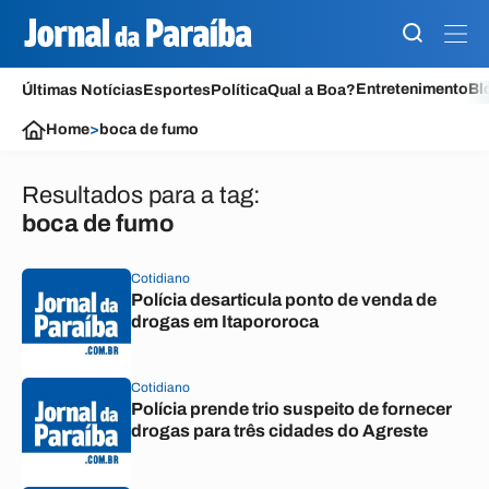
Entretenimento
Bl
Últimas Notícias
Esportes
Política
Qual a Boa?
Home
>
boca de fumo
Resultados para a tag:
boca de fumo
Cotidiano
Polícia desarticula ponto de venda de
drogas em Itapororoca
Cotidiano
Polícia prende trio suspeito de fornecer
drogas para três cidades do Agreste