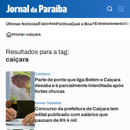
Esportes
Entretenimento
Bl
Últimas Notícias
Política
Qual a Boa?
Home
>
caiçara
Resultados para a tag:
caiçara
Cotidiano
Parte de ponte que liga Belém e Caiçara
desaba e é parcialmente interditada após
fortes chuvas
Vamos Trabalhar
Concurso da prefeitura de Caiçara tem
edital publicado com salários que
passam de R$ 4 mil