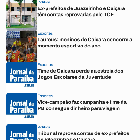
Política
Ex-prefeitos de Juazeirinho e Caiçara
têm contas reprovadas pelo TCE
Esportes
Laureus: meninos de Caiçara concorre a
momento esportivo do ano
Esportes
Time de Caiçara perde na estreia dos
Jogos Escolares da Juventude
Esportes
Vice-campeão faz campanha e time da
PB consegue dinheiro para viagem
Política
Tribunal reprova contas de ex-prefeitos
de Pilõezinhos e Caiçara