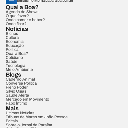
jornalismo@jornaldaparaiba.com.br
Qual a Boa?
Agenda de Shows
O que fazer?
Onde comer e beber?
Onde ficar?
Notícias
Bichos
Cultura
Economia
Educação
Política
Qual a Boa?
Cotidiano
Saúde
Tecnologia
Meio Ambiente
Blogs
Caderno Animal
Conversa Política
Pleno Poder
Sílvio Osias
Saúde Alerta
Mercado em Movimento
Papo Íntimo
Mais
Últimas Notícias
Tábuas de Marés em João Pessoa
Editais
Sobre o Jornal da Paraíba