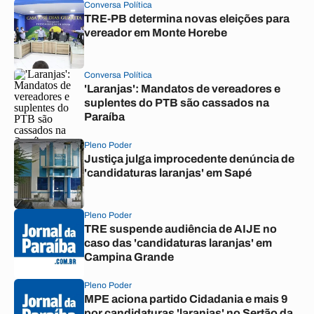
Conversa Política
TRE-PB determina novas eleições para
vereador em Monte Horebe
Conversa Política
'Laranjas': Mandatos de vereadores e
suplentes do PTB são cassados na
Paraíba
Pleno Poder
Justiça julga improcedente denúncia de
'candidaturas laranjas' em Sapé
Pleno Poder
TRE suspende audiência de AIJE no
caso das 'candidaturas laranjas' em
Campina Grande
Pleno Poder
MPE aciona partido Cidadania e mais 9
por candidaturas 'laranjas' no Sertão da