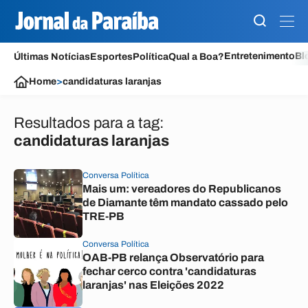
Entretenimento
Bl
Últimas Notícias
Esportes
Política
Qual a Boa?
Home
>
candidaturas laranjas
Resultados para a tag:
candidaturas laranjas
Conversa Política
Mais um: vereadores do Republicanos
de Diamante têm mandato cassado pelo
TRE-PB
Conversa Política
OAB-PB relança Observatório para
fechar cerco contra 'candidaturas
laranjas' nas Eleições 2022