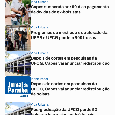
Vida Urbana
Capes suspende por 90 dias pagamento
de dívidas de ex-bolsistas
Vida Urbana
Programas de mestrado e doutorado da
UFPB e UFCG perdem 500 bolsas
Vida Urbana
Depois de cortes em pesquisas da
UFCG, Capes vai anunciar redistribuição
Pleno Poder
Depois de cortes em pesquisas da
UFCG, Capes vai anunciar redistribuição
de bolsas
Vida Urbana
Pós-graduação da UFCG perde 50
bolsas e tem maior ‘corte’ do país