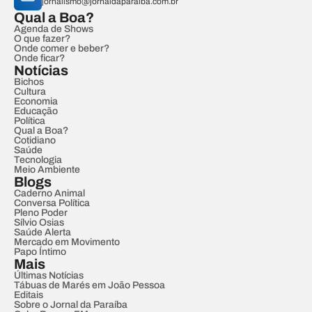
jornalismo@jornaldaparaiba.com.br
Qual a Boa?
Agenda de Shows
O que fazer?
Onde comer e beber?
Onde ficar?
Notícias
Bichos
Cultura
Economia
Educação
Política
Qual a Boa?
Cotidiano
Saúde
Tecnologia
Meio Ambiente
Blogs
Caderno Animal
Conversa Política
Pleno Poder
Sílvio Osias
Saúde Alerta
Mercado em Movimento
Papo Íntimo
Mais
Últimas Notícias
Tábuas de Marés em João Pessoa
Editais
Sobre o Jornal da Paraíba