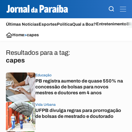
Entretenimento
Bl
Últimas Notícias
Esportes
Política
Qual a Boa?
Home
>
capes
Resultados para a tag:
capes
Educação
PB registra aumento de quase 550% na
concessão de bolsas para novos
mestres e doutores em 4 anos
Vida Urbana
UFPB divulga regras para prorrogação
de bolsas de mestrado e doutorado