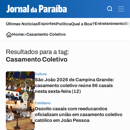
Esportes
Entretenimento
Bl
Últimas Notícias
Política
Qual a Boa?
Home
>
Casamento Coletivo
Resultados para a tag:
Casamento Coletivo
Cultura
São João 2026 de Campina Grande:
casamento coletivo reúne 96 casais
nesta sexta-feira (12)
Cotidiano
Dezoito casais com reeducandos
oficializam união em casamento coletivo
católico em João Pessoa