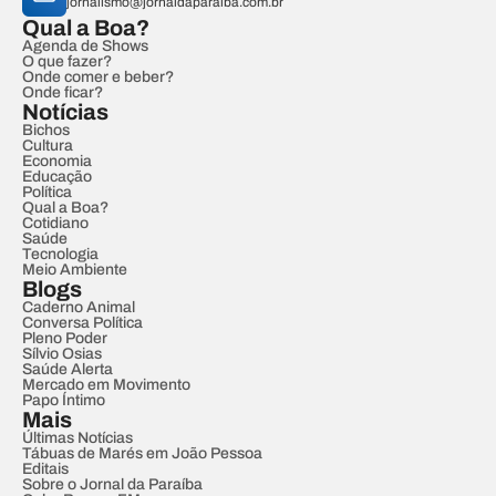
jornalismo@jornaldaparaiba.com.br
Qual a Boa?
Agenda de Shows
O que fazer?
Onde comer e beber?
Onde ficar?
Notícias
Bichos
Cultura
Economia
Educação
Política
Qual a Boa?
Cotidiano
Saúde
Tecnologia
Meio Ambiente
Blogs
Caderno Animal
Conversa Política
Pleno Poder
Sílvio Osias
Saúde Alerta
Mercado em Movimento
Papo Íntimo
Mais
Últimas Notícias
Tábuas de Marés em João Pessoa
Editais
Sobre o Jornal da Paraíba