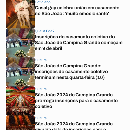
Cotidiano
Casal gay celebra união em casamento
no São João: 'muito emocionante'
Qual a Boa?
Inscrições do casamento coletivo do
São João de Campina Grande começam
em 9 de abril
Cultura
São João de Campina Grande:
inscrições do casamento coletivo
terminam nesta quarta-feira (10)
Cultura
São João 2024 de Campina Grande
prorroga inscrições para o casamento
coletivo
Cultura
São João 2024 de Campina Grande
divulga data de inscrições para o