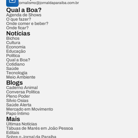
jornalismo@jornaldaparaiba.com.br
Qual a Boa?
Agenda de Shows
O que fazer?
Onde comer e beber?
Onde ficar?
Notícias
Bichos
Cultura
Economia
Educação
Política
Qual a Boa?
Cotidiano
Saúde
Tecnologia
Meio Ambiente
Blogs
Caderno Animal
Conversa Política
Pleno Poder
Sílvio Osias
Saúde Alerta
Mercado em Movimento
Papo Íntimo
Mais
Últimas Notícias
Tábuas de Marés em João Pessoa
Editais
Sobre o Jornal da Paraíba