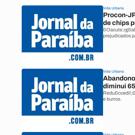
Vida Urbana
Procon-JP
de chips 
&Oacute;rg&at
prejudicados p
Vida Urbana
Abandono 
diminui 6
Redu&ccedil;&a
e burros.
Vida Urbana