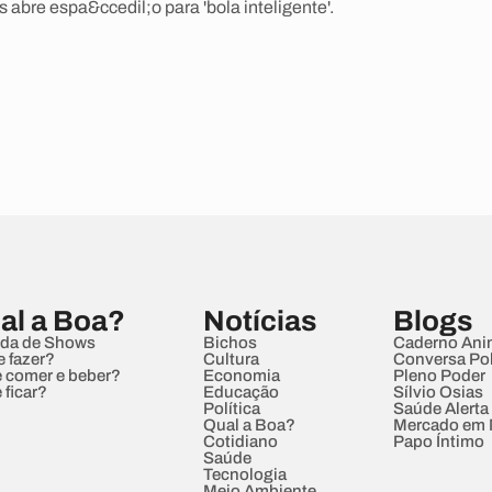
 abre espa&ccedil;o para 'bola inteligente'.
al a Boa?
Notícias
Blogs
da de Shows
Bichos
Caderno Ani
e fazer?
Cultura
Conversa Pol
 comer e beber?
Economia
Pleno Poder
 ficar?
Educação
Sílvio Osias
Política
Saúde Alerta
Qual a Boa?
Mercado em
Cotidiano
Papo Íntimo
Saúde
Tecnologia
Meio Ambiente