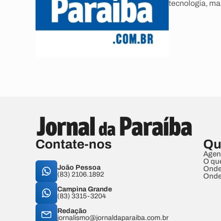
tecnologia, mas
Contate-nos
Qu
Agen
O qu
João Pessoa
Onde
(83) 2106.1892
Onde
Campina Grande
(83) 3315-3204
Redação
jornalismo@jornaldaparaiba.com.br