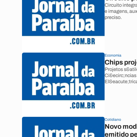
Circuito integ
e imagens, aux
preciso.
Economia
Chips pro
Projetos s&ati
Ci&ecirc;ncias
El&eacute;tri
Cotidiano
Novo mode
emitido pe