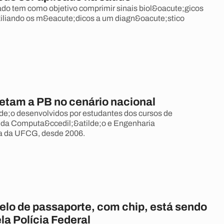
rado tem como objetivo comprimir sinais biol&oacute;gicos
iliando os m&eacute;dicos a um diagn&oacute;stico
jetam a PB no cenário nacional
lde;o desenvolvidos por estudantes dos cursos de
 da Computa&ccedil;&atilde;o e Engenharia
ca da UFCG, desde 2006.
lo de passaporte, com chip, está sendo
la Polícia Federal