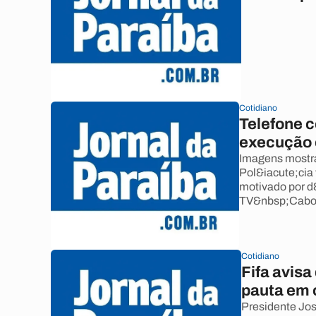
Cotidiano
Telefone 
execução 
Imagens mostra
Pol&iacute;cia 
motivado por d
TV&nbsp;Cabo 
Cotidiano
Fifa avisa
pauta em 
Presidente Jos