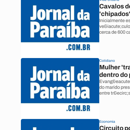
Cavalos d
'chipados'
Inicialmente e
ve&iacute;culo
cerca de 600 c
Cotidiano
Mulher 'tr
dentro do 
Evang&eacute;l
do marido preso
entre tr&ecirc;
Economia
Circuito p