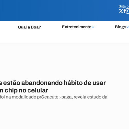
Siga 
Siga 
Entretenimento
Blogs
Qual a Boa?
os estão abandonando hábito de usar
 chip no celular
foi na modalidade pr&eacute;-paga, revela estudo da