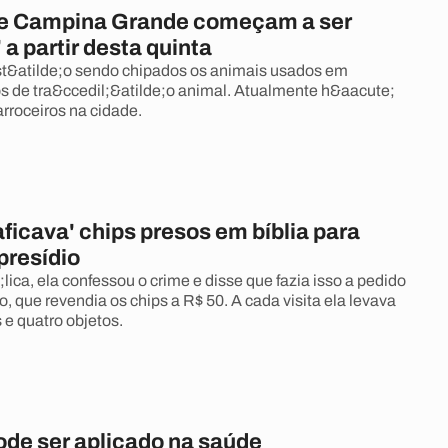
e Campina Grande começam a ser
 a partir desta quinta
st&atilde;o sendo chipados os animais usados em
s de tra&ccedil;&atilde;o animal. Atualmente h&aacute;
arroceiros na cidade.
aficava' chips presos em bíblia para
presídio
ica, ela confessou o crime e disse que fazia isso a pedido
, que revendia os chips a R$ 50. A cada visita ela levava
s e quatro objetos.
ode ser aplicado na saúde