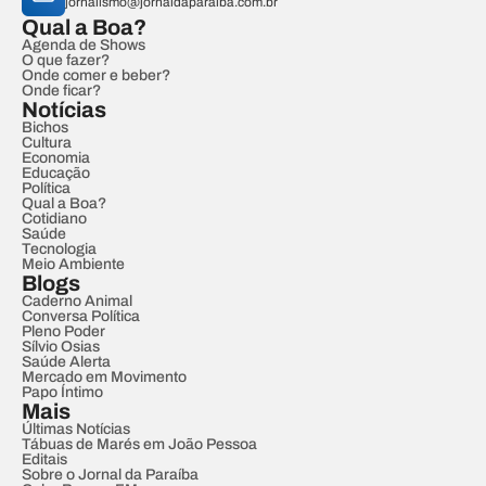
jornalismo@jornaldaparaiba.com.br
Qual a Boa?
Agenda de Shows
O que fazer?
Onde comer e beber?
Onde ficar?
Notícias
Bichos
Cultura
Economia
Educação
Política
Qual a Boa?
Cotidiano
Saúde
Tecnologia
Meio Ambiente
Blogs
Caderno Animal
Conversa Política
Pleno Poder
Sílvio Osias
Saúde Alerta
Mercado em Movimento
Papo Íntimo
Mais
Últimas Notícias
Tábuas de Marés em João Pessoa
Editais
Sobre o Jornal da Paraíba