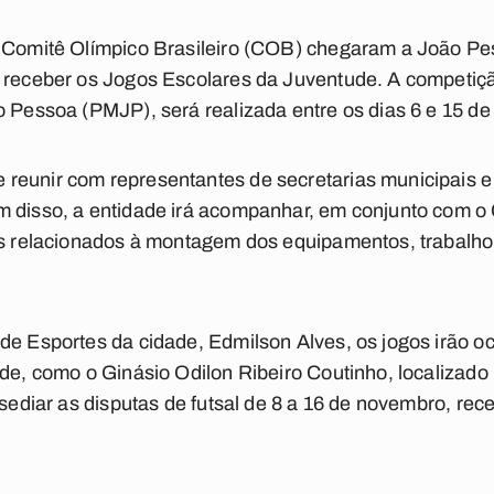
o Comitê Olímpico Brasileiro (COB) chegaram a João P
a receber os Jogos Escolares da Juventude. A competiç
o Pessoa (PMJP), será realizada entre os dias 6 e 15 d
reunir com representantes de secretarias municipais e
m disso, a entidade irá acompanhar, em conjunto com o
os relacionados à montagem dos equipamentos, trabalho l
de Esportes da cidade, Edmilson Alves, os jogos irão oc
ade, como o Ginásio Odilon Ribeiro Coutinho, localizado 
i sediar as disputas de futsal de 8 a 16 de novembro, re