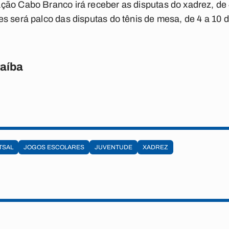
ção Cabo Branco irá receber as disputas do xadrez, de
s será palco das disputas do tênis de mesa, de 4 a 10
raíba
TSAL
JOGOS ESCOLARES
JUVENTUDE
XADREZ