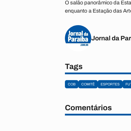
O salão panorâmico da Esta
enquanto a Estação das Arte
Jornal da Pa
Tags
COB
COMITÊ
ESPORTES
FU
Comentários