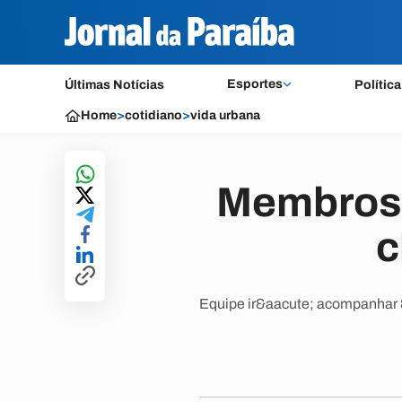
Esportes
Últimas Notícias
Política
Home
>
cotidiano
>
vida urbana
Membros 
c
Equipe ir&aacute; acompanhar &