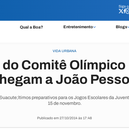
Siga 
Siga 
Entretenimento
Blogs
Qual a Boa?
VIDA URBANA
do Comitê Olímpico B
hegam a João Pess
uacute;ltimos preparativos para os Jogos Escolares da Juventud
15 de novembro.
Publicado em 27/10/2014 às 17:48