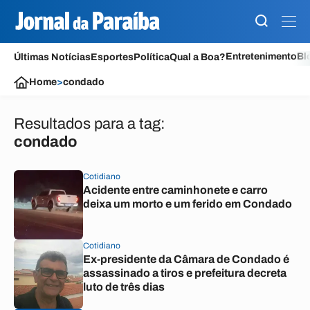
Entretenimento
Bl
Últimas Notícias
Esportes
Política
Qual a Boa?
Home
>
condado
Resultados para a tag:
condado
Cotidiano
Acidente entre caminhonete e carro
deixa um morto e um ferido em Condado
Cotidiano
Ex-presidente da Câmara de Condado é
assassinado a tiros e prefeitura decreta
luto de três dias