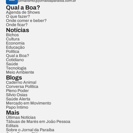
jornalismo@jornaldaparaiba.com.br
Qual a Boa?
Agenda de Shows
O que fazer?
Onde comer e beber?
Onde ficar?
Notícias
Bichos
Cultura
Economia
Educação
Política
Qual a Boa?
Cotidiano
Saúde
Tecnologia
Meio Ambiente
Blogs
Caderno Animal
Conversa Política
Pleno Poder
Sílvio Osias
Saúde Alerta
Mercado em Movimento
Papo Íntimo
Mais
Últimas Notícias
Tábuas de Marés em João Pessoa
Editais
Sobre o Jornal da Paraíba