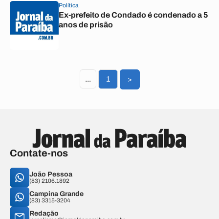
Política
Ex-prefeito de Condado é condenado a 5
anos de prisão
...
1
>
Contate-nos
João Pessoa
(83) 2106.1892
Campina Grande
(83) 3315-3204
Redação