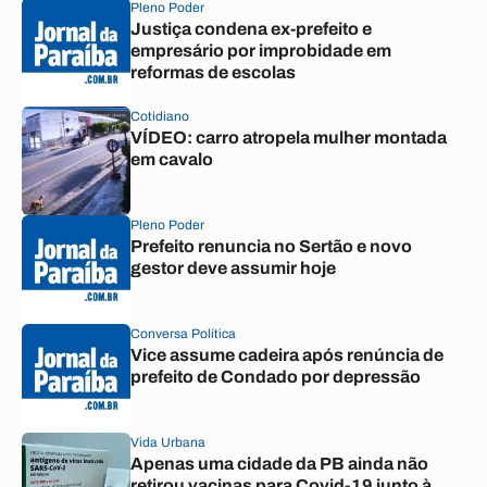
Pleno Poder
Justiça condena ex-prefeito e
empresário por improbidade em
reformas de escolas
Cotidiano
VÍDEO: carro atropela mulher montada
em cavalo
Pleno Poder
Prefeito renuncia no Sertão e novo
gestor deve assumir hoje
Conversa Política
Vice assume cadeira após renúncia de
prefeito de Condado por depressão
Vida Urbana
Apenas uma cidade da PB ainda não
retirou vacinas para Covid-19 junto à