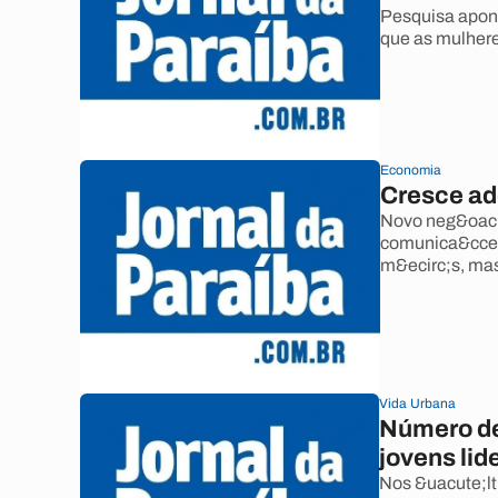
Pesquisa apon
que as mulher
Economia
Cresce ad
Novo neg&oacu
comunica&ccedi
m&ecirc;s, mas
Vida Urbana
Número de
jovens lid
Nos &uacute;lt