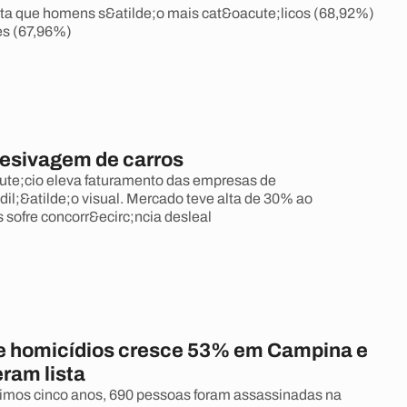
ta que homens s&atilde;o mais cat&oacute;licos (68,92%)
es (67,96%)
esivagem de carros
te;cio eleva faturamento das empresas de
l;&atilde;o visual. Mercado teve alta de 30% ao
 sofre concorr&ecirc;ncia desleal
 homicídios cresce 53% em Campina e
eram lista
imos cinco anos, 690 pessoas foram assassinadas na