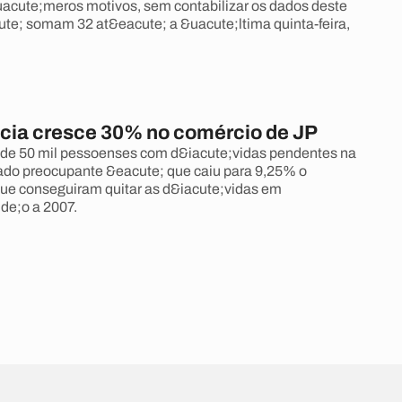
uacute;meros motivos, sem contabilizar os dados deste
ute; somam 32 at&eacute; a &uacute;ltima quinta-feira,
cia cresce 30% no comércio de JP
 de 50 mil pessoenses com d&iacute;vidas pendentes na
dado preocupante &eacute; que caiu para 9,25% o
que conseguiram quitar as d&iacute;vidas em
lde;o a 2007.