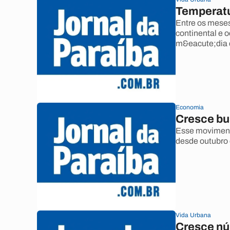
Temperatu
Entre os meses
continental e 
m&eacute;dia 
Economia
Cresce bu
Esse movimento
desde outubro
Vida Urbana
Cresce nú