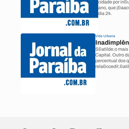
cidade por in&
ano, que j&aac
dia 24.
Vida Urbana
Inadimplên
S&atilde;o mais
Capital. Outro 
percentual dos 
rela&ccedil;&ati