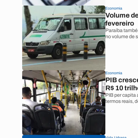
Economia
Volume de
fevereiro
Paraíba també
no volume de s
Economia
PIB cresc
R$ 10 tril
PIB per capita
termos reais,
Vida Urbana