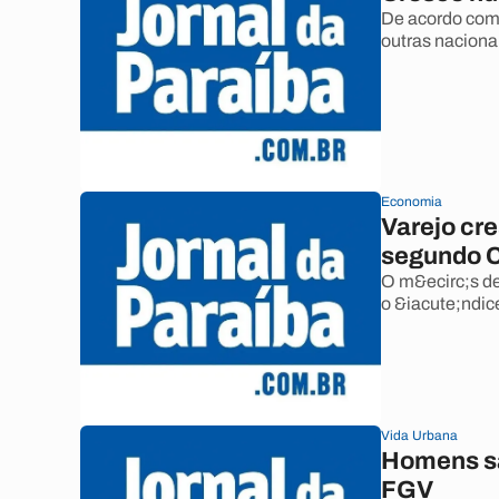
De acordo com 
outras naciona
Economia
Varejo cr
segundo 
O m&ecirc;s de
o &iacute;ndic
Vida Urbana
Homens sã
FGV