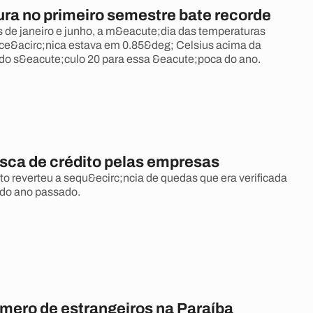
ra no primeiro semestre bate recorde
 de janeiro e junho, a m&eacute;dia das temperaturas
oce&acirc;nica estava em 0.85&deg; Celsius acima da
do s&eacute;culo 20 para essa &eacute;poca do ano.
sca de crédito pelas empresas
 reverteu a sequ&ecirc;ncia de quedas que era verificada
 do ano passado.
mero de estrangeiros na Paraíba