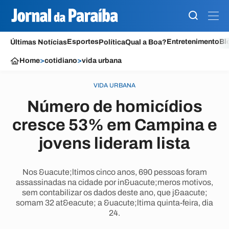
Esportes
Entretenimento
Bl
Últimas Notícias
Política
Qual a Boa?
Home
>
cotidiano
>
vida urbana
VIDA URBANA
Número de homicídios
cresce 53% em Campina e
jovens lideram lista
Nos &uacute;ltimos cinco anos, 690 pessoas foram
assassinadas na cidade por in&uacute;meros motivos,
sem contabilizar os dados deste ano, que j&aacute;
somam 32 at&eacute; a &uacute;ltima quinta-feira, dia
24.