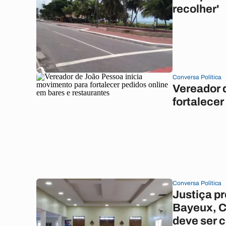
recolher'
Conversa Política
Vereador 
fortalecer
Conversa Política
Justiça pr
Bayeux, C
deve ser 