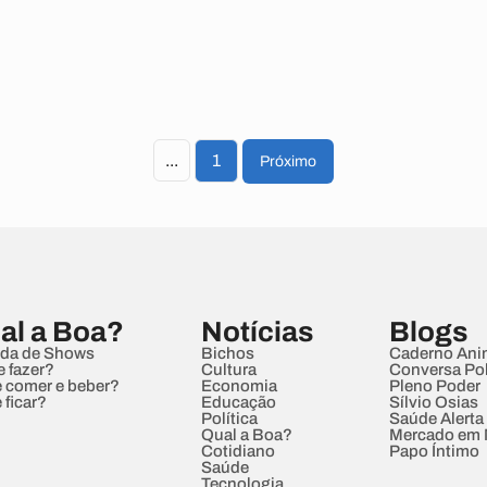
...
1
Próximo
al a Boa?
Notícias
Blogs
da de Shows
Bichos
Caderno Ani
e fazer?
Cultura
Conversa Pol
 comer e beber?
Economia
Pleno Poder
 ficar?
Educação
Sílvio Osias
Política
Saúde Alerta
Qual a Boa?
Mercado em
Cotidiano
Papo Íntimo
Saúde
Tecnologia