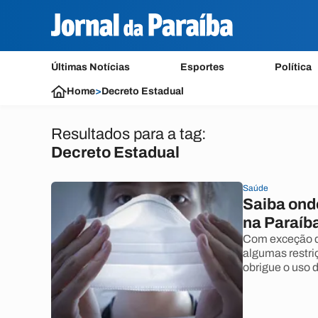
Últimas Notícias
Esportes
Política
Home
>
Decreto Estadual
Resultados para a tag:
Decreto Estadual
Saúde
Saiba onde
na Paraíb
Com exceção de
algumas restri
obrigue o uso 