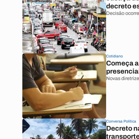
decreto es
Decisão ocorre
Cotidiano
Começa a 
presencia
Novas diretrize
Conversa Política
Decreto n
transport