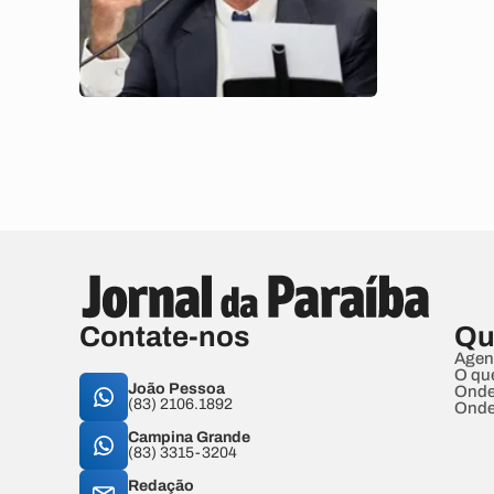
Contate-nos
Qu
Agen
O qu
João Pessoa
Onde
(83) 2106.1892
Onde
Campina Grande
(83) 3315-3204
Redação