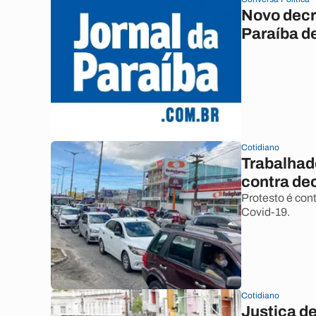
Novo decr
Paraíba de
Cotidiano
Trabalhad
contra de
Protesto é con
Covid-19.
Cotidiano
Justiça d