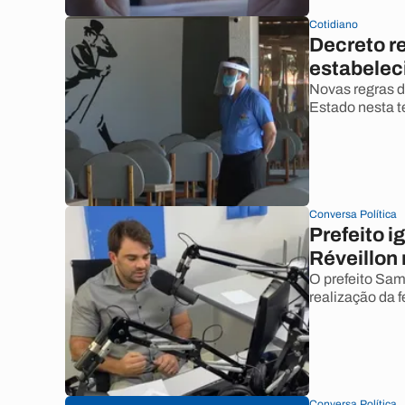
Cotidiano
Decreto r
estabelec
Novas regras d
Estado nesta te
Conversa Política
Prefeito i
Réveillon
O prefeito Sam
realização da 
Conversa Política