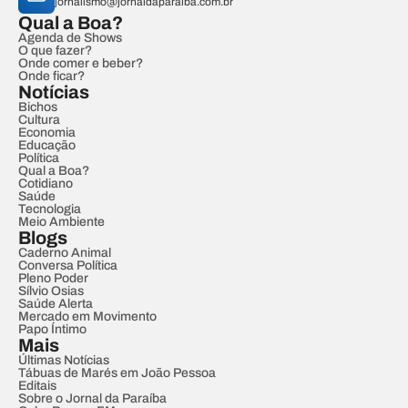
jornalismo@jornaldaparaiba.com.br
Qual a Boa?
Agenda de Shows
O que fazer?
Onde comer e beber?
Onde ficar?
Notícias
Bichos
Cultura
Economia
Educação
Política
Qual a Boa?
Cotidiano
Saúde
Tecnologia
Meio Ambiente
Blogs
Caderno Animal
Conversa Política
Pleno Poder
Sílvio Osias
Saúde Alerta
Mercado em Movimento
Papo Íntimo
Mais
Últimas Notícias
Tábuas de Marés em João Pessoa
Editais
Sobre o Jornal da Paraíba