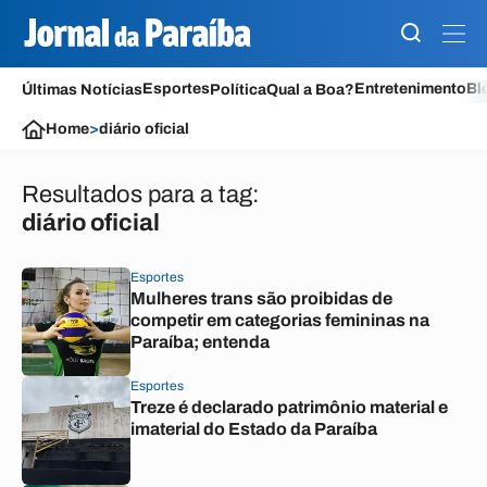
Esportes
Entretenimento
Bl
Últimas Notícias
Política
Qual a Boa?
Home
>
diário oficial
Resultados para a tag:
diário oficial
Esportes
Mulheres trans são proibidas de
competir em categorias femininas na
Paraíba; entenda
Esportes
Treze é declarado patrimônio material e
imaterial do Estado da Paraíba