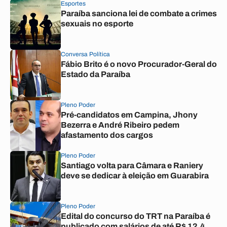
Esportes
Paraíba sanciona lei de combate a crimes
sexuais no esporte
Conversa Política
Fábio Brito é o novo Procurador-Geral do
Estado da Paraíba
Pleno Poder
Pré-candidatos em Campina, Jhony
Bezerra e André Ribeiro pedem
afastamento dos cargos
Pleno Poder
Santiago volta para Câmara e Raniery
deve se dedicar à eleição em Guarabira
Pleno Poder
Edital do concurso do TRT na Paraíba é
publicado com salários de até R$ 12,4