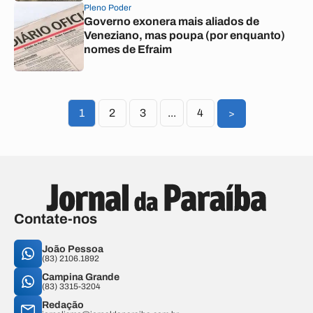
Pleno Poder
Governo exonera mais aliados de
Veneziano, mas poupa (por enquanto)
nomes de Efraim
1
2
3
...
4
>
Contate-nos
João Pessoa
(83) 2106.1892
Campina Grande
(83) 3315-3204
Redação